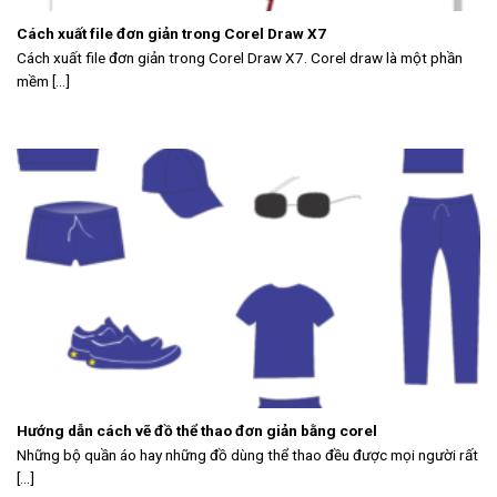
Cách xuất file đơn giản trong Corel Draw X7
Cách xuất file đơn giản trong Corel Draw X7. Corel draw là một phần
mềm [...]
Hướng dẫn cách vẽ đồ thể thao đơn giản bằng corel
Những bộ quần áo hay những đồ dùng thể thao đều được mọi người rất
[...]