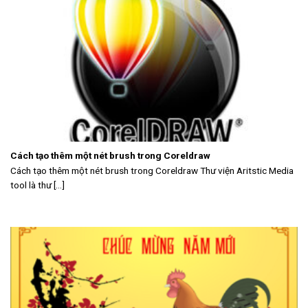
Cách tạo thêm một nét brush trong Coreldraw
Cách tạo thêm một nét brush trong Coreldraw Thư viện Aritstic Media
tool là thư [...]