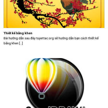
Thiết kế bằng khen
Bài hướng dẫn sau đây tuyettac.org sẽ hướng dẫn bạn cách thiết kế
bằng khen [...]