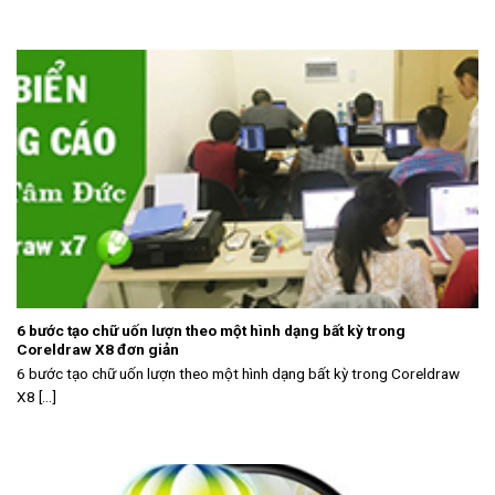
6 bước tạo chữ uốn lượn theo một hình dạng bất kỳ trong
Coreldraw X8 đơn giản
6 bước tạo chữ uốn lượn theo một hình dạng bất kỳ trong Coreldraw
X8 [...]