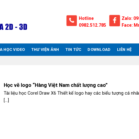
Hotline
Zalo: 09
0982.512.785
Face: Mr
A HỌC VIDEO
THƯ VIỆN ẢNH
TIN TỨC
DOWNLOAD
LIÊN HỆ
Học vẽ logo “Hàng Việt Nam chất lượng cao”
Tài liệu học Corel Draw X6 Thiết kế logo hay các biểu tượng cá nhâ
[...]