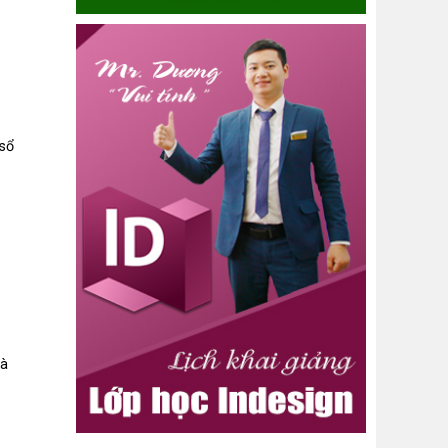
sổ
là