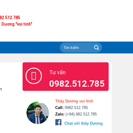
82 512 785
.Dương "vui tính"
Tư vấn
0982.512.785
n
Thầy Dương vui tính
Call:
0982.512.785
Zalo:
(+84).982.512.785
Chat với thầy Dương