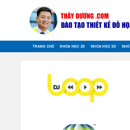
Chuyển
đến
nội
dung
TRANG CHỦ
KHÓA HỌC 2D
KHÓA HỌC 3D
KHÓ