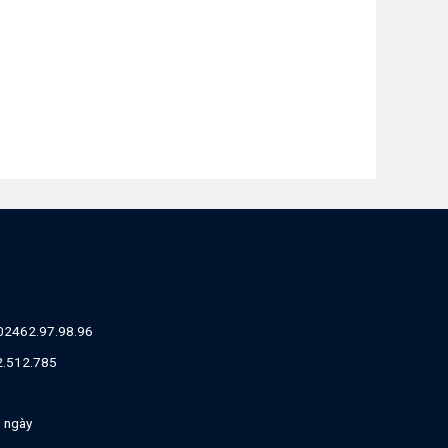
02462.97.98.96
82.512.785
g ngày