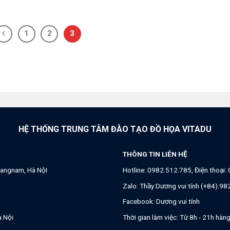
1
2
3
HỆ THỐNG TRUNG TÂM ĐÀO TẠO ĐỒ HỌA VITADU
THÔNG TIN LIÊN HỆ
angnam, Hà NộI
Hotline:
0982.512.785
, Điện thoại:
Zalo:
Thầy Dương vui tính (+84).9
Facebook:
Dương vui tính
à Nội
Thời gian làm việc: Từ 8h - 21h hàn