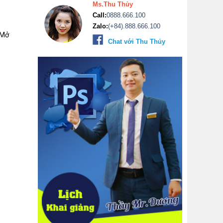
Ms.Thu Thủy
Call:
0888.666.100
Zalo:
(+84).888.666.100
 Mở
Chat với Thu Thủy