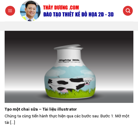
Chuyển
đến
nội
dung
Tạo một chai sữa – Tài liệu illustrator
Chúng ta cùng tiến hành thực hiện qua các bước sau: Bước 1: Mở một
tài [...]