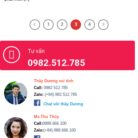
1
2
3
4
Tư vấn
0982.512.785
Thầy Dương vui tính
Call:
0982.512.785
Zalo:
(+84).982.512.785
Chat với thầy Dương
Ms.Thu Thủy
Call:
0888.666.100
Zalo:
(+84).888.666.100