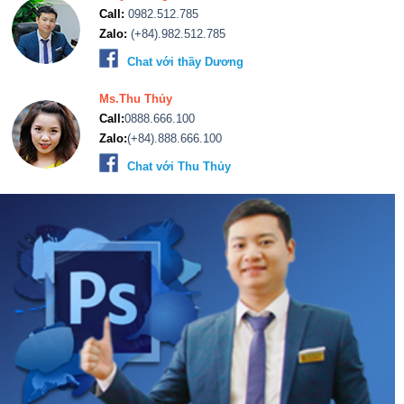
Call:
0982.512.785
Zalo:
(+84).982.512.785
Chat với thầy Dương
Ms.Thu Thủy
Call:
0888.666.100
Zalo:
(+84).888.666.100
Chat với Thu Thủy