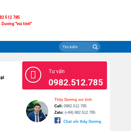
82 512 785
.Dương "vui tính"
Tư vấn
ại
0982.512.785
Thầy Dương vui tính
Call:
0982.512.785
Zalo:
(+84).982.512.785
Chat với thầy Dương