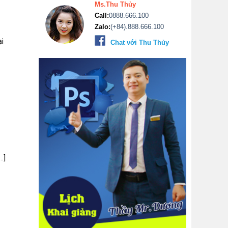
Ms.Thu Thủy
Call:
0888.666.100
Zalo:
(+84).888.666.100
i
Chat với Thu Thủy
.]