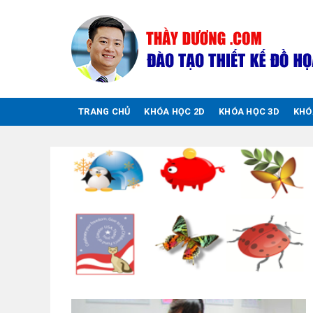
Chuyển
đến
nội
dung
TRANG CHỦ
KHÓA HỌC 2D
KHÓA HỌC 3D
KHÓ