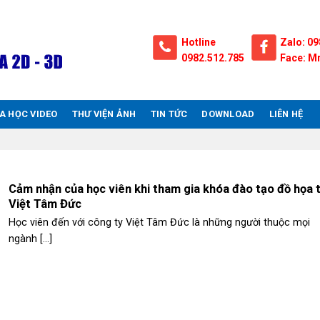
Hotline
Zalo: 09
0982.512.785
Face: Mr
A HỌC VIDEO
THƯ VIỆN ẢNH
TIN TỨC
DOWNLOAD
LIÊN HỆ
Cảm nhận của học viên khi tham gia khóa đào tạo đồ họa t
Việt Tâm Đức
Học viên đến với công ty Việt Tâm Đức là những người thuộc mọi
ngành [...]