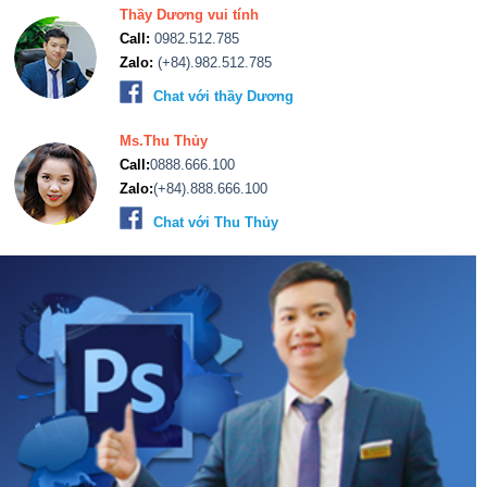
Thầy Dương vui tính
Call:
0982.512.785
Zalo:
(+84).982.512.785
Chat với thầy Dương
Ms.Thu Thủy
Call:
0888.666.100
Zalo:
(+84).888.666.100
Chat với Thu Thủy