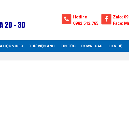
Hotline
Zalo: 09
0982.512.785
Face: Mr
A HỌC VIDEO
THƯ VIỆN ẢNH
TIN TỨC
DOWNLOAD
LIÊN HỆ