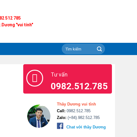
82 512 785
.Dương "vui tính"
Tư vấn
0982.512.785
Thầy Dương vui tính
Call:
0982.512.785
Zalo:
(+84).982.512.785
Chat với thầy Dương