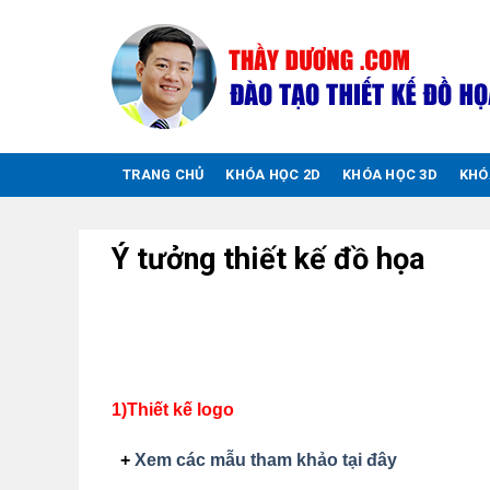
Chuyển
đến
nội
dung
TRANG CHỦ
KHÓA HỌC 2D
KHÓA HỌC 3D
KHÓ
Ý tưởng thiết kế đồ họa
1)Thiết kế logo
+
Xem các mẫu tham khảo tại đây