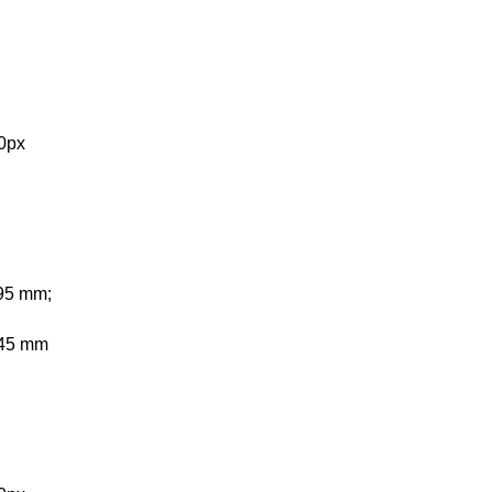
0px
95 mm;
45 mm