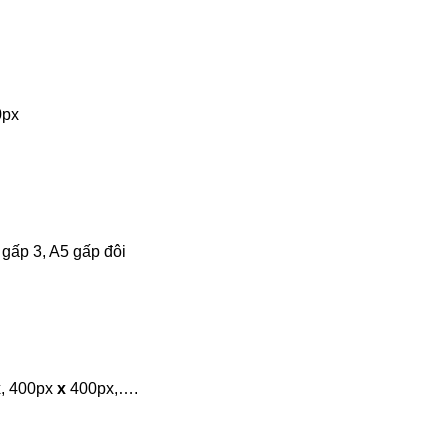
0px
 gấp 3, A5 gấp đôi
, 400px
x
400px,….