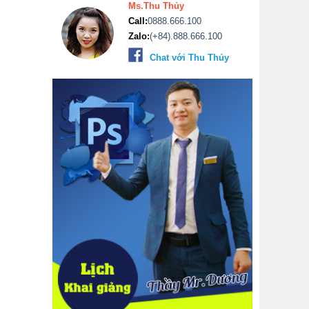
Ms.Thu Thủy
Call:
0888.666.100
Zalo:
(+84).888.666.100
Chat với Thu Thủy