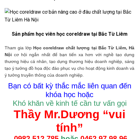
Sản phẩm học viên học coreldraw tại Bắc Từ Liêm
Tham gia lớp
Học coreldraw chất lượng tại Bắc Từ Liêm, Hà
Nội
cơ hội ngắn nhất để bạn tiến xa hơn với nghề tạo dựng
thương hiệu cá nhân, tạo dựng thương hiệu doanh nghiệp, sáng
tạo ý tưởng đồ họa độc đáo phục vụ cho hoạt động kinh doanh và
ý tưởng truyền thông của doanh nghiệp.
Bạn có bất kỳ thắc mắc liên quan đến
khóa học hoặc
Khó khăn v
ề
kinh t
ế
c
ầ
n t
ư
v
ấ
n g
ọi
Thầy Mr.Dương “vui
tính”
0982.512.785
hoặc
0462.97.98.96