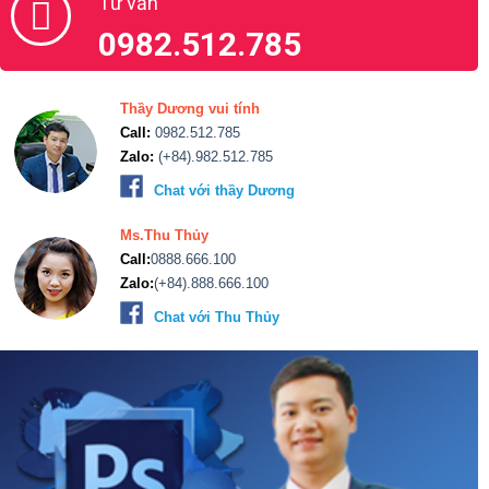
Tư vấn
0982.512.785
Thầy Dương vui tính
Call:
0982.512.785
Zalo:
(+84).982.512.785
Chat với thầy Dương
Ms.Thu Thủy
Call:
0888.666.100
Zalo:
(+84).888.666.100
Chat với Thu Thủy