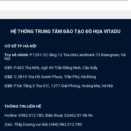
HỆ THỐNG TRUNG TÂM ĐÀO TẠO ĐỒ HỌA VITADU
CƠ SỞ TP HÀ NỘI
Trụ sở chính:
P1201-2C tầng 12 Tòa nhà Landmark 72 Keangnam, Hà
NộI
CS1:
P.402 Tòa N06, ngõ 49 Trần Đăng Ninh, Cầu Giấy
CS2:
C.2810 Tòa Hồ Gươm Plaza, Trần Phú, Hà Đông
CS3:
P.5A Tầng 5 Tòa ICC, 1277 Giải Phóng, Hoàng Mai, Hà Nội
THÔNG TIN LIÊN HỆ
Hotline:
0982.512.785
, Điện thoại:
02462.97.98.96
Zalo:
Thầy Dương vui tính (+84).982.512.785