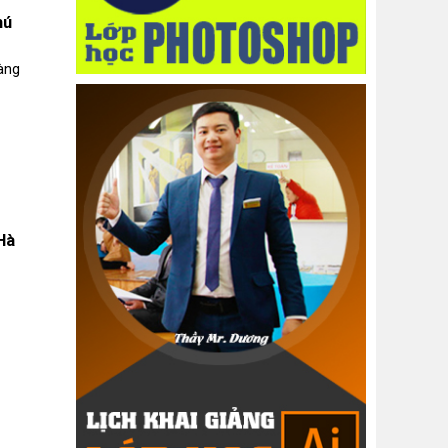
hú
àng
Hà