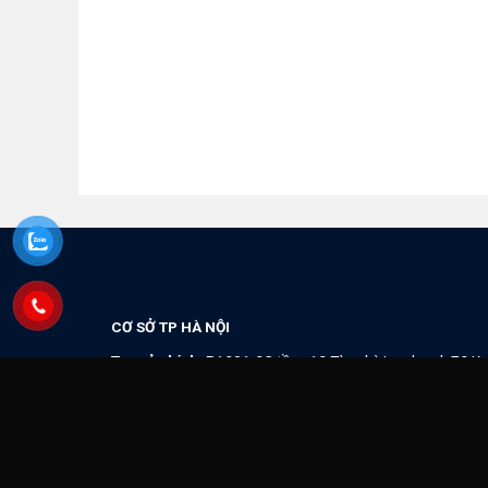
CƠ SỞ TP HÀ NỘI
Trụ sở chính:
P1201-2C tầng 12 Tòa nhà Landmark 72 Ke
CS1:
P.402 Tòa N06, ngõ 49 Trần Đăng Ninh, Cầu Giấy
CS2:
C.2810 Tòa Hồ Gươm Plaza, Trần Phú, Hà Đông
CS3:
P.5A Tầng 5 Tòa ICC, 1277 Giải Phóng, Hoàng Mai, H