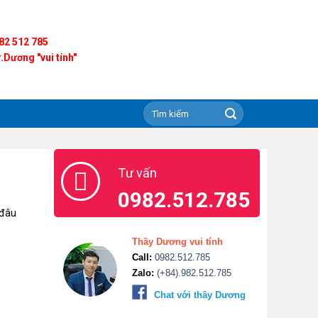
82 512 785
.Dương "vui tính"
Tư vấn
0982.512.785
 đâu
Thầy Dương vui tính
Call:
0982.512.785
Zalo:
(+84).982.512.785
Chat với thầy Dương