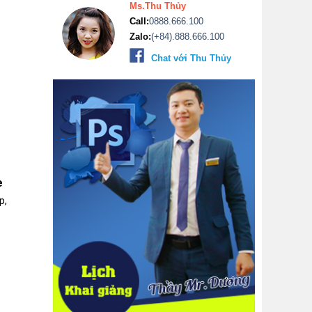
Ms.Thu Thủy
Call:
0888.666.100
Zalo:
(+84).888.666.100
Chat với Thu Thủy
e
p,