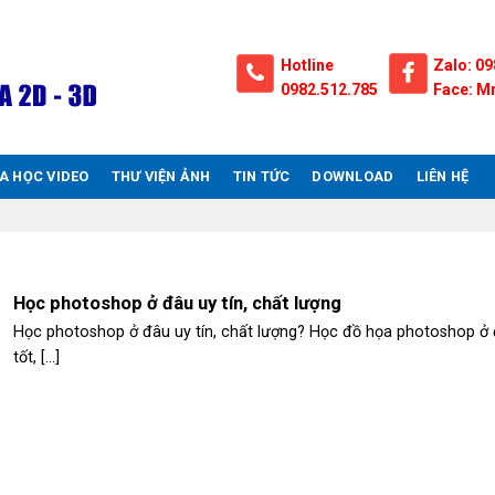
Hotline
Zalo: 09
0982.512.785
Face: Mr
A HỌC VIDEO
THƯ VIỆN ẢNH
TIN TỨC
DOWNLOAD
LIÊN HỆ
Học photoshop ở đâu uy tín, chất lượng
Học photoshop ở đâu uy tín, chất lượng? Học đồ họa photoshop ở
tốt, [...]