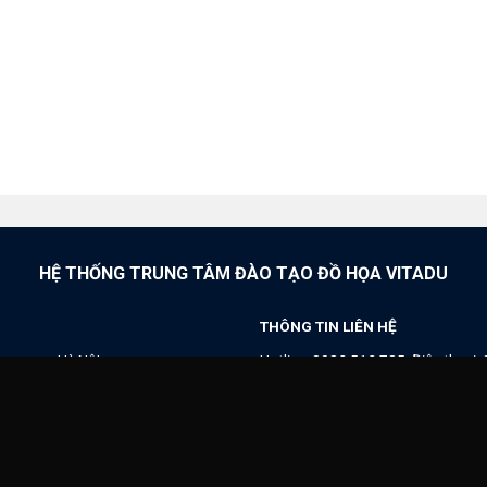
HỆ THỐNG TRUNG TÂM ĐÀO TẠO ĐỒ HỌA VITADU
THÔNG TIN LIÊN HỆ
angnam, Hà NộI
Hotline:
0982.512.785
, Điện thoại:
Zalo:
Thầy Dương vui tính (+84).9
Facebook:
Dương vui tính
à Nội
Thời gian làm việc: Từ 8h - 21h hàn