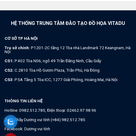
Trụ sở chính:
P1201-2C tầng 12 Tòa nhà Landmark 72 Keangnam, Hà
NộI
CS1:
P.402 Tòa N06, ngõ 49 Trần Đăng Ninh, Cầu Giấy
CS2:
C.2810 Tòa Hồ Gươm Plaza, Trần Phú, Hà Đông
CS3:
P.5A Tầng 5 Tòa ICC, 1277 Giải Phóng, Hoàng Mai, Hà Nội
THÔNG TIN LIÊN HỆ
Hotline:
0982.512.785
, Điện thoại:
02462.97.98.96
Zalo:
Thầy Dương vui tính (+84).982.512.785
Facebook:
Dương vui tính
Thời gian làm việc: Từ 8h - 21h hàng ngày
Email:
viettamduc.edu@gmail.com
| Website:
viettamduc.com