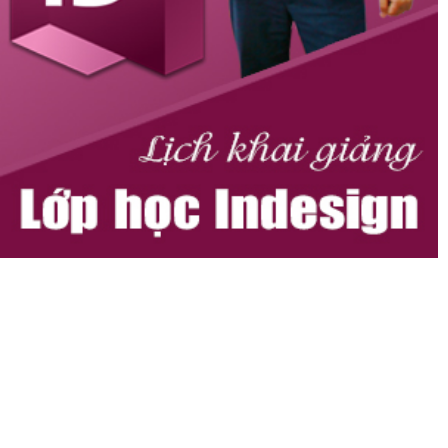
HỆ THỐNG TRUNG TÂM ĐÀO TẠO ĐỒ HỌA VITADU
CƠ SỞ TP HÀ NỘI