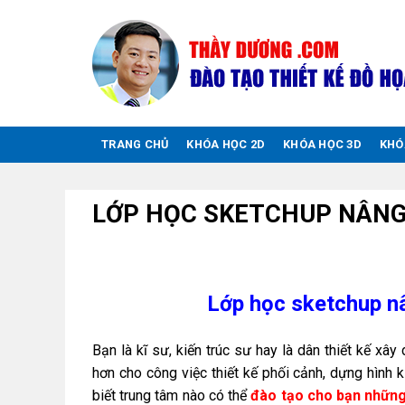
Chuyển
đến
nội
dung
TRANG CHỦ
KHÓA HỌC 2D
KHÓA HỌC 3D
KHÓ
LỚP HỌC SKETCHUP NÂNG 
Lớp học sketchup n
Bạn là kĩ sư, kiến trúc sư hay là dân thiết kế x
hơn cho công việc thiết kế phối cảnh, dựng hình 
biết trung tâm nào có thể
đào tạo cho bạn những