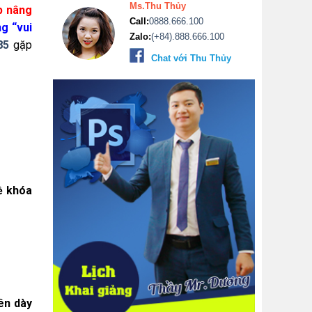
Ms.Thu Thủy
p nâng
Call:
0888.666.100
g “vui
Zalo:
(+84).888.666.100
85
gặp
Chat với Thu Thủy
về khóa
ên dày