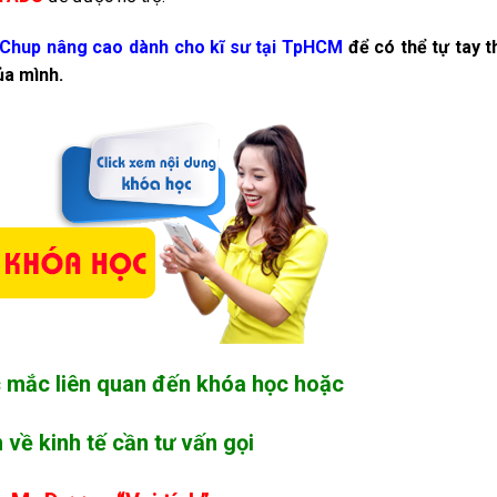
Chup nâng cao dành cho kĩ sư tại TpHCM
để có thể tự tay t
ủa mình.
c mắc liên quan đến khóa học hoặc
 về kinh tế cần tư vấn gọ
i