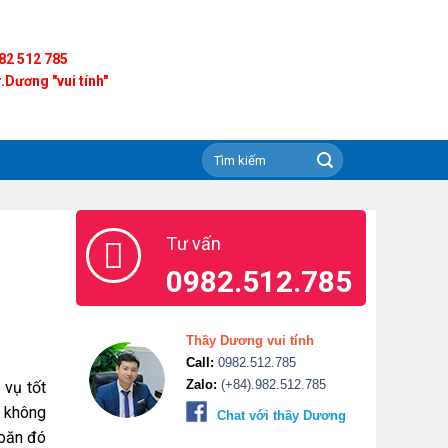
82 512 785
.Dương "vui tính"
Tư vấn
0982.512.785
Thầy Dương vui tính
Call:
0982.512.785
Zalo:
(+84).982.512.785
vụ tốt
n không
Chat với thầy Dương
oăn đó