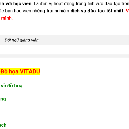
nh với học viên
. Là đơn vị hoạt động trong lĩnh vực đào tạo tro
ác bạn học viên những trải nghiệm
dịch vụ đào tạo tốt nhất.
V
 mình.
Đội ngũ giảng viên
m Đồ họa VITADU
 về đồ hoạ
ông
ách