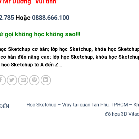
 Mr Dương “Vui tính”
2.785
Hoặc
0888.666.100
ứ gọi không học không sao!!!
 học Sketchup cơ bản; lớp học Sketchup, khóa học Sketchu
 cơ bản đến nâng cao; lớp học Sketchup, khóa học Sketchu
a học Sketchup từ A đến Z…
Học Sketchup – Vray tại quận Tân Phú, TPHCM – K
 ĐẾN
đồ họa 3D Vita