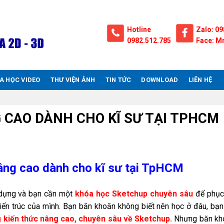
Hotline
Zalo: 09
0982.512.785
Face: Mr
A HỌC VIDEO
THƯ VIỆN ẢNH
TIN TỨC
DOWNLOAD
LIÊN HỆ
CAO DÀNH CHO KĨ SƯ TẠI TPHCM
âng cao dành cho kĩ sư tại TpHCM
ây dựng và bạn cần một
khóa học Sketchup chuyên sâu
để phục 
kiến trúc của mình. Bạn băn khoăn không biết nên học ở đâu, bạ
 kiến thức nâng cao, chuyên sâu về Sketchup.
Nhưng băn kh