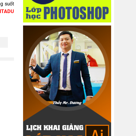
ng suốt
ITADU