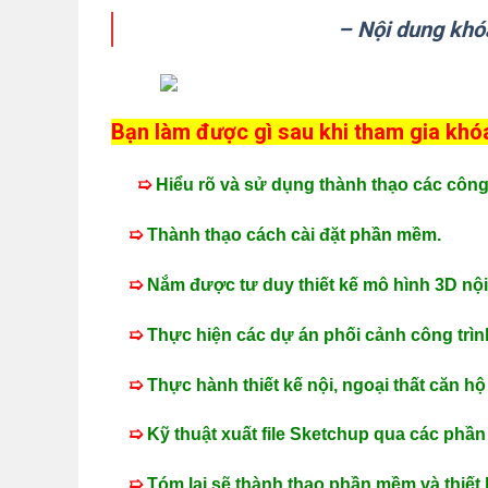
– Nội dung khó
Bạn làm được gì sau khi tham gia kh
➯
Hiểu rõ và sử dụng thành thạo các công
➯
Thành thạo cách cài đặt phần mềm.
➯
Nắm được tư duy thiết kế mô hình 3D nội 
➯
Thực hiện các dự án phối cảnh công trình
➯
Thực hành thiết kế nội, ngoại thất căn hộ
➯
Kỹ thuật xuất file Sketchup qua các phầ
➯
Tóm lại sẽ thành thạo phần mềm và thiết 