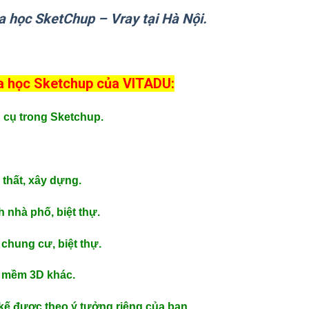
a học SketChup – Vray tại Hà Nội.
óa học Sketchup của VITADU:
 cụ trong Sketchup.
thất, xây dựng.
 nhà phố, biệt thự.
 chung cư, biệt thự.
n mềm 3D khác.
kế được theo ý tưởng riêng của bạn.