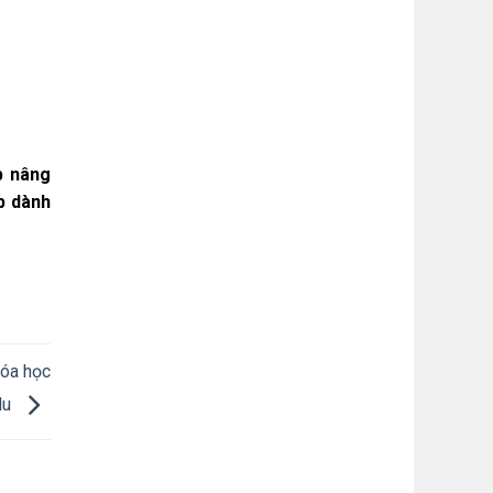
p nâng
p dành
hóa học
du