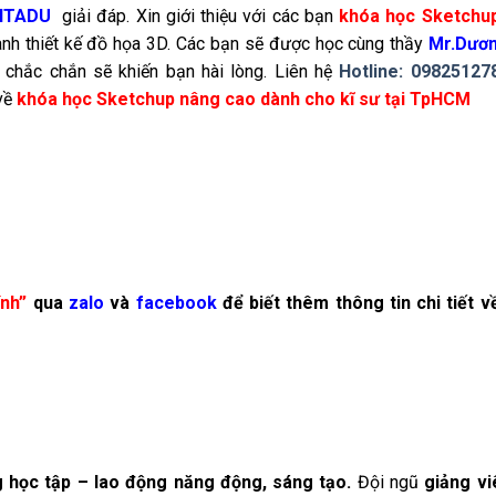
VITADU
giải đáp. Xin giới thiệu với các bạn
khóa học Sketchu
ành thiết kế đồ họa 3D. Các bạn sẽ được học cùng thầy
Mr.Dươn
 chắc chắn sẽ khiến bạn hài lòng. Liên hệ
Hotline:
09825127
 về
khóa học Sketchup nâng cao dành cho kĩ sư tại TpHCM
ính”
qua
zalo
và
facebook
để biết thêm thông tin chi tiết 
 học tập – lao động năng động, sáng tạo.
Đội ngũ
giảng vi