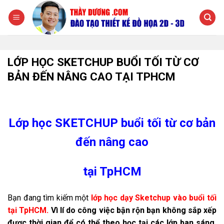
Chuyển
đến
nội
dung
LỚP HỌC SKETCHUP BUỔI TỐI TỪ CƠ
BẢN ĐẾN NÂNG CAO TẠI TPHCM
Lớp học SKETCHUP buổi tối từ cơ bản
đến nâng cao
tại TpHCM
Bạn đang tìm kiếm một
lớp học dạy Sketchup vào buổi tối
tại TpHCM.
Vì lí do công việc bận rộn bạn không sắp xếp
được thời gian để có thể theo học tại các lớp ban sáng.