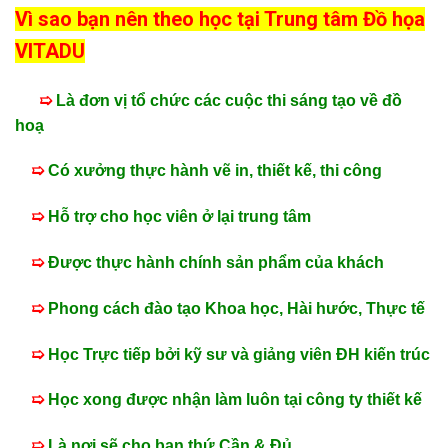
Vì sao bạn nên theo học tại Trung tâm Đồ họa
VITADU
➯
Là đơn vị tổ chức các cuộc thi sáng tạo về đồ
hoạ
➯
Có xưởng thực hành vẽ in, thiết kế, thi công
➯
Hỗ trợ cho học viên ở lại trung tâm
➯
Được thực hành chính sản phẩm của khách
➯
Phong cách đào tạo Khoa học, Hài hước, Thực tế
➯
Học Trực tiếp bởi kỹ sư và giảng viên ĐH kiến trúc
➯
Học xong được nhận làm luôn tại công ty thiết kế
➯
Là nơi sẽ cho bạn thứ Cần & Đủ