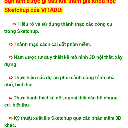
Bạn làm được gì sau khi tham gia khóa học
Sketchup của VITADU:
➯
Hiểu rõ và sử dụng thành thạo các công cụ
trong Sketchup.
➯
Thành thạo cách cài đặt phần mềm.
➯
Nắm được tư duy thiết kế mô hình 3D nội thất, xây
dựng.
➯
Thực hiện các dự án phối cảnh công trình nhà
phố, biệt thự.
➯
Thực hành thiết kế nội, ngoại thất căn hộ chung
cư, biệt thự.
➯
Kỹ thuật xuất file Sketchup qua các phần mềm 3D
khác.