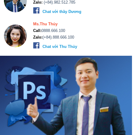
Zalo:
(+84).982.512.785
Chat với thầy Dương
Ms.Thu Thủy
Call:
0888.666.100
Zalo:
(+84).888.666.100
Chat với Thu Thủy