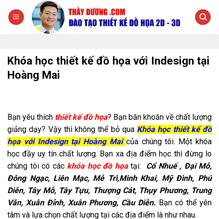
Chuyển
đến
nội
dung
Khóa học thiết kế đồ họa với Indesign tại
Hoàng Mai
Bạn yêu thích
thiết kế đồ họa
? Bạn băn khoăn về chất lượng
giảng dạy? Vậy thì không thể bỏ qua
Khóa học thiết kế đồ
họa với Indesign tại Hoàng Mai
của chúng tôi. Một khóa
học đầy uy tín chất lượng. Bạn xa địa điểm học thì đừng lo
chúng tôi có các
khóa học đồ họa
tại:
Cổ
Nhuế , Đại Mỗ,
Đông Ngạc, Liên Mạc, Mễ Trì,Minh Khai, Mỹ Đình, Phú
Diễn, Tây Mỗ, Tây Tựu, Thượng Cát, Thụy Phương, Trung
Văn, Xuân Đỉnh, Xuân Phương, Cầu Diễn.
Bạn có thể yên
tâm và lựa chọn chất lượng tại các địa điểm là như nhau.