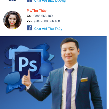
Chat với thầy Dương
Ms.Thu Thủy
Call:
0888.666.100
Zalo:
(+84).888.666.100
Chat với Thu Thủy