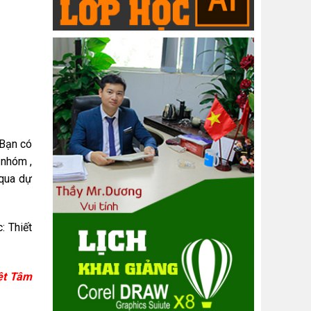
 Bạn có
 nhóm ,
 qua dự
: Thiết
ệt Tâm