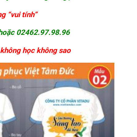
 “vui tính”
oặc 02462.97.98.96
 không học không sao