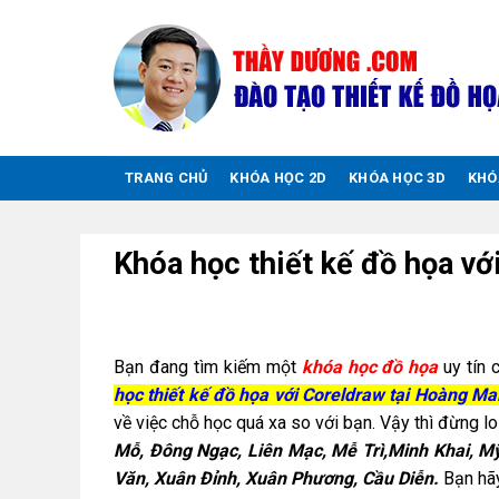
Chuyển
đến
nội
dung
TRANG CHỦ
KHÓA HỌC 2D
KHÓA HỌC 3D
KHÓ
Khóa học thiết kế đồ họa vớ
Bạn đang tìm kiếm một
khóa học đồ họa
uy tín 
học thiết kế đồ họa với Coreldraw tại Hoàng Ma
về việc chỗ học quá xa so với bạn. Vậy thì đừng lo
Mỗ, Đông Ngạc, Liên Mạc, Mễ Trì,Minh Khai, M
Văn, Xuân Đỉnh, Xuân Phương, Cầu Diễn.
Bạn hãy