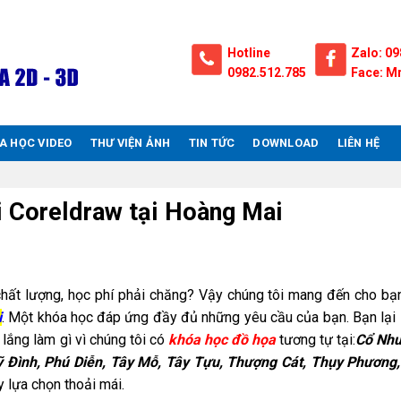
Hotline
Zalo: 09
0982.512.785
Face: Mr
A HỌC VIDEO
THƯ VIỆN ẢNH
TIN TỨC
DOWNLOAD
LIÊN HỆ
i Coreldraw tại Hoàng Mai
chất lượng, học phí phải chăng? Vậy chúng tôi mang đến cho b
i
. Một khóa học đáp ứng đầy đủ những yêu cầu của bạn. Bạn lại 
 lắng làm gì vì chúng tôi có
khóa học đồ họa
tương tự tại:
Cổ
Nhu
ỹ Đình, Phú Diễn, Tây Mỗ, Tây Tựu, Thượng Cát, Thụy Phương,
 lựa chọn thoải mái.