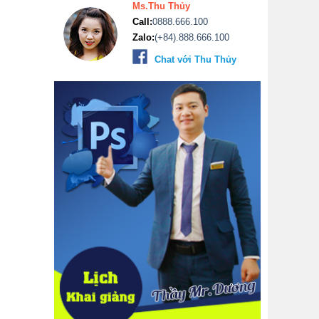
Ms.Thu Thủy
Call:
0888.666.100
Zalo:
(+84).888.666.100
Chat với Thu Thủy