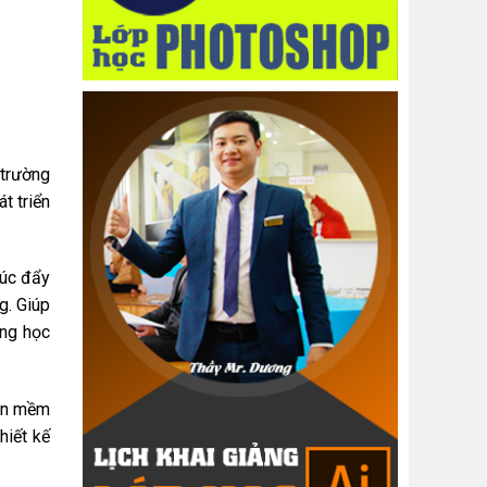
 trường
t triển
húc đẩy
g. Giúp
ong học
ần mềm
hiết kế