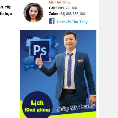
Ms.Thu Thủy
n; cấp
Call:
0888.666.100
đồ họa
Zalo:
(+84).888.666.100
Chat với Thu Thủy