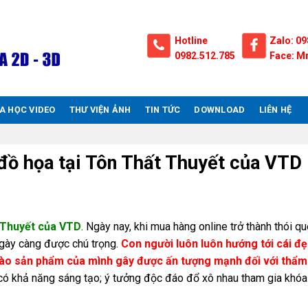
Hotline
Zalo: 09
0982.512.785
Face: Mr
A HỌC VIDEO
THƯ VIỆN ẢNH
TIN TỨC
DOWNLOAD
LIÊN HỆ
 đồ họa tại Tôn Thất Thuyết của VTD
t Thuyết của VTD
. Ngày nay, khi mua hàng online trở thành thói q
gày càng được chú trọng.
Con người luôn luôn hướng tới cái đẹ
ế nào sản phẩm của mình gây được ấn tượng mạnh đối với thẩ
ẻ có khả năng sáng tạo; ý tưởng độc đáo đổ xô nhau tham gia khóa