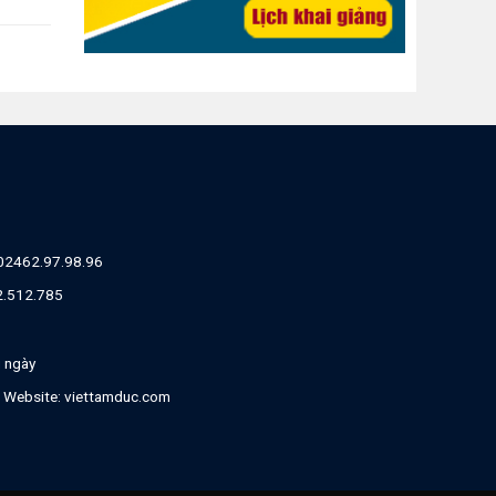
02462.97.98.96
82.512.785
g ngày
| Website:
viettamduc.com