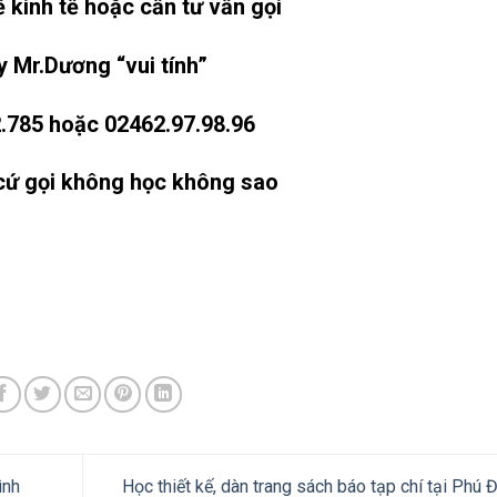
 kinh tế hoặc cần tư vấn gọi
 Mr.Dương “vui tính”
.785 hoặc 02462.97.98.96
cứ gọi không học không sao
ình
Học thiết kế, dàn trang sách báo tạp chí tại Phú