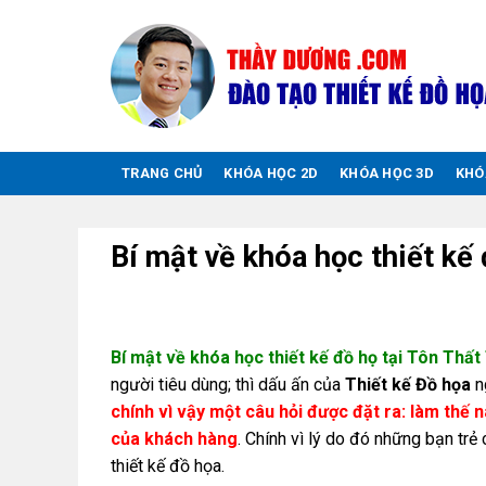
Chuyển
đến
nội
dung
TRANG CHỦ
KHÓA HỌC 2D
KHÓA HỌC 3D
KHÓ
Bí mật về khóa học thiết kế
Bí mật về khóa học thiết kế đồ họ tại Tôn Thấ
người tiêu dùng; thì dấu ấn của
Thiết kế Đồ họa
n
chính vì vậy một câu hỏi được đặt ra: làm th
của khách hàng
. Chính vì lý do đó những bạn tr
thiết kế đồ họa.