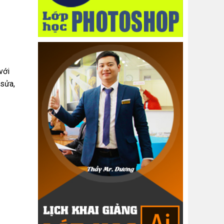
với
 sửa,