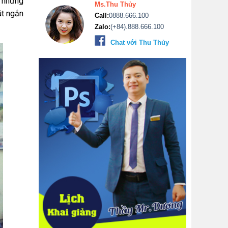
c những
Ms.Thu Thủy
út ngắn
Call:
0888.666.100
Zalo:
(+84).888.666.100
Chat với Thu Thủy