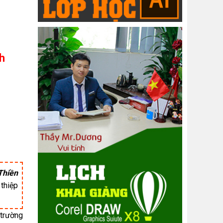
ch
Thiền
 thiệp
 trường