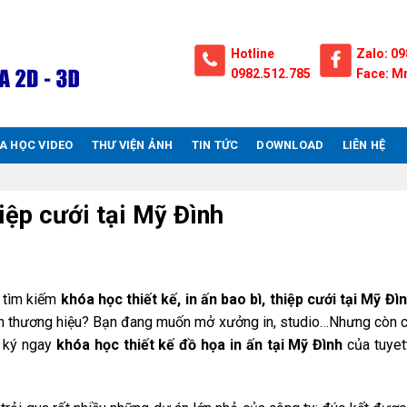
Hotline
Zalo: 09
0982.512.785
Face: Mr
A HỌC VIDEO
THƯ VIỆN ẢNH
TIN TỨC
DOWNLOAD
LIÊN HỆ
hiệp cưới tại Mỹ Đình
 tìm kiếm
khóa học thiết kế, in ấn bao bì, thiệp cưới tại Mỹ Đì
iện thương hiệu? Bạn đang muốn mở xưởng in, studio…Nhưng còn 
g ký ngay
khóa học thiết kế đồ họa in ấn tại Mỹ Đình
của tuyet