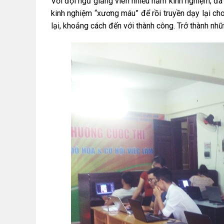
Với đội ngũ giảng viên nhiều năm kinh nghiệm; đã 
kinh nghiệm “xương máu” để rồi truyền dạy lại ch
lại, khoảng cách đến với thành công. Trở thành nhữ