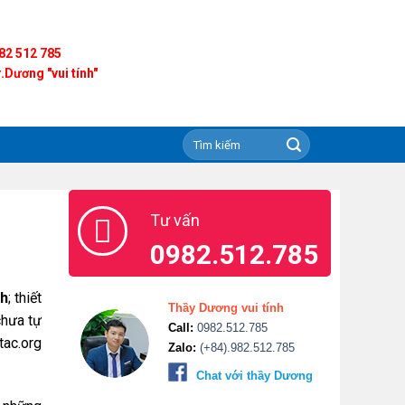
82 512 785
.Dương "vui tính"
Tư vấn
0982.512.785
nh
; thiết
Thầy Dương vui tính
chưa tự
Call:
0982.512.785
tac.org
Zalo:
(+84).982.512.785
Chat với thầy Dương