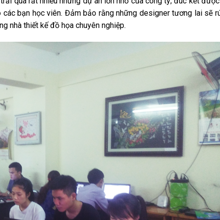
trải qua rất nhiều những dự án lớn nhỏ của công ty; đúc kết đượ
o các bạn học viên. Đảm bảo rằng những designer tương lai sẽ r
ng nhà thiết kế đồ họa chuyên nghiệp.