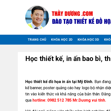
Chuyển
đến
nội
dung
TRANG CHỦ
KHÓA HỌC 2D
KHÓA HỌC 3D
KHÓ
Học thiết kế, in ấn bao bì, t
Học thiết kế đồ họa in ấn tại Mỹ Đình.
Bạn đang
kế banner, poster quảng cáo hay logo bộ nhận d
tin vào kiến thức và khả năng của bản thân. Đăn
qua
hotline: 0982 512 785 Mr.Dương vui tính.