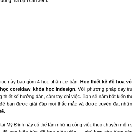
i dung mà bạn cần xem:
 học này bao gồm 4 học phần cơ bản:
Học thiết kế đồ họa v
học coreldaw
,
khóa học Indesign
. Với phương pháp dạy trự
 thiết kế hướng dẫn, cầm tay chỉ việc. Bạn sẽ nắm bắt kiến t
 để bạn được giải đáp mọi thắc mắc và được truyền đạt nhữn
tế.
ọa tại Mỹ Đình này có thể làm những công việc theo chuyên môn 