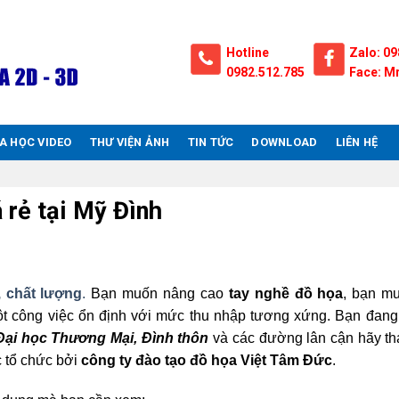
Hotline
Zalo: 09
0982.512.785
Face: Mr
A HỌC VIDEO
THƯ VIỆN ẢNH
TIN TỨC
DOWNLOAD
LIÊN HỆ
 rẻ tại Mỹ Đình
, chất lượng
.
Bạn muốn nâng cao
tay nghề đồ họa
, bạn mu
ột công việc ổn định với mức thu nhập tương xứng.
Bạn đang
ại học Thương Mại, Đình thôn
và các đường lân cận hãy th
c tổ chức bởi
công ty đào tạo đồ họa Việt Tâm Đức
.