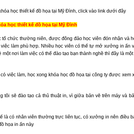
khóa học thiết kế đồ họa tại Mỹ Đình, click vào link dưới đây
hóa học thiết kế đồ họa tại Mỹ Đình
c tổ chức thường niên, được đông đảo học viên đón nhận và h
việc làm phù hợp. Nhiều học viên có thể tự mở xưởng in ấn 
 một nơi làm việc có thể đào tạo bạn thành nghề thì đây là một
a có việc làm, học xong khóa học đồ họa tại công ty được xem 
 tôi sẽ đào tạo cả thủ thuật in, vì giữa bản vẽ trên máy và bả
hế là có nhân viên thường trực liên tục, có xưởng in nên điều 
đồ họa in ấn này