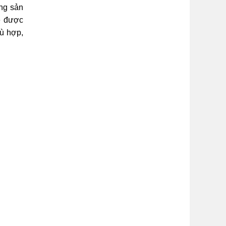
ng sản
sẽ được
hù hợp,