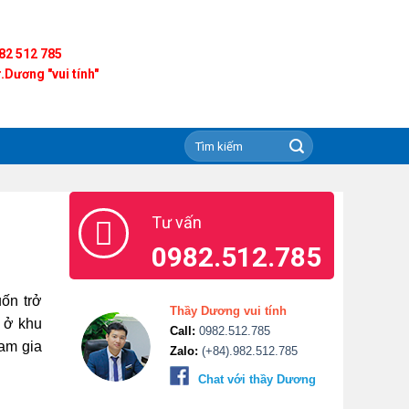
82 512 785
.Dương "vui tính"
Tư vấn
0982.512.785
ốn trở
Thầy Dương vui tính
 ở khu
Call:
0982.512.785
am gia
Zalo:
(+84).982.512.785
Chat với thầy Dương