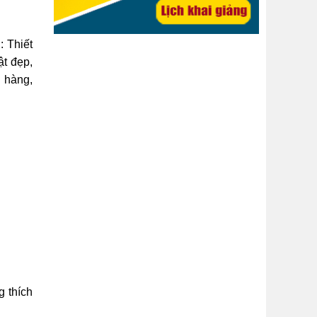
: Thiết
ật đẹp,
 hàng,
g thích