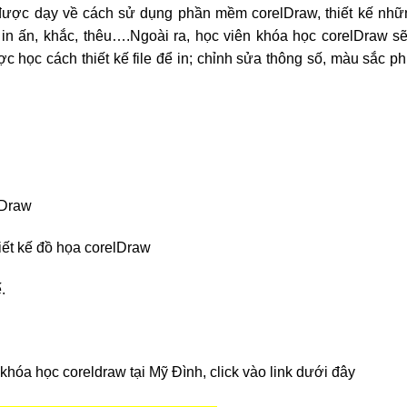
ược dạy về cách sử dụng phần mềm corelDraw, thiết kế nhữ
 in ấn, khắc, thêu….Ngoài ra, học viên khóa học corelDraw 
c học cách thiết kế file để in; chỉnh sửa thông số, màu sắc p
lDraw
iết kế đồ họa corelDraw
.
 khóa học coreldraw tại Mỹ Đình, click vào link dưới đây