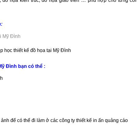
í, đồ họa kiến trúc, đồ họa giáo viên … phù hợp cho từng cô
h:
p học thiết kế đồ họa tại Mỹ Đình
Mỹ Đình bạn có thể :
nh
 ảnh để có thể đi làm ở các công ty thiết kế in ấn quảng cáo