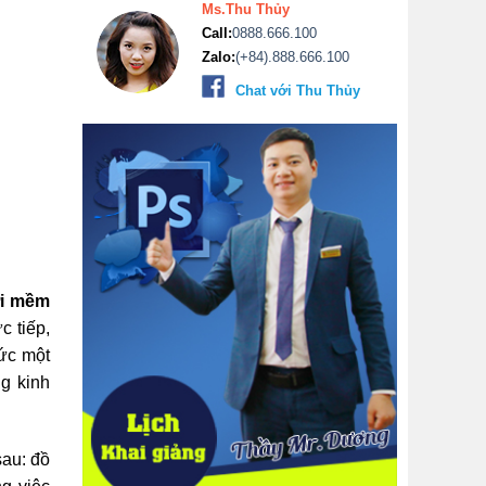
Ms.Thu Thủy
Call:
0888.666.100
Zalo:
(+84).888.666.100
Chat với Thu Thủy
ới mềm
c tiếp,
hức một
g kinh
sau: đồ