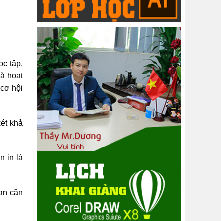
ọc tập.
và hoạt
 cơ hội
xét khả
n in là
bạn cần