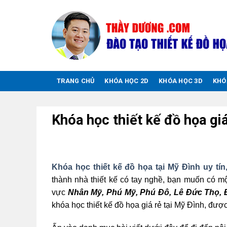
Chuyển
đến
nội
dung
TRANG CHỦ
KHÓA HỌC 2D
KHÓA HỌC 3D
KHÓ
Khóa học thiết kế đồ họa giá
Khóa học thiết kế đồ họa tại Mỹ Đình uy tín
thành nhà thiết kế có tay nghề, bạn muốn có m
vực
Nhân Mỹ, Phú Mỹ, Phú Đô, Lê Đức Thọ, Đ
khóa học thiết kế đồ họa giá rẻ tại Mỹ Đình, đượ