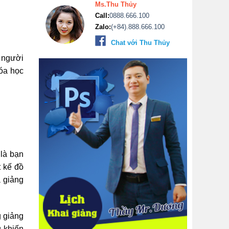
Ms.Thu Thủy
Call:
0888.666.100
Zalo:
(+84).888.666.100
Chat với Thu Thủy
o người
hóa học
 là bạn
t kế đồ
a giảng
g giảng
g khiến