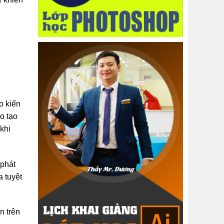
o kiến
o tạo
khi
 phát
a tuyệt
n trên