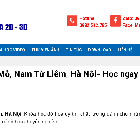
Hotline
Zalo: 09
0982.512.785
Face: Mr
A HỌC VIDEO
THƯ VIỆN ẢNH
TIN TỨC
DOWNLOAD
LIÊN HỆ
y Mỗ, Nam Từ Liêm, Hà Nội- Học ngay
, Hà Nội.
Khóa học đồ họa uy tín, chất lượng dành cho nhữ
t kế đồ họa chuyên nghiệp.