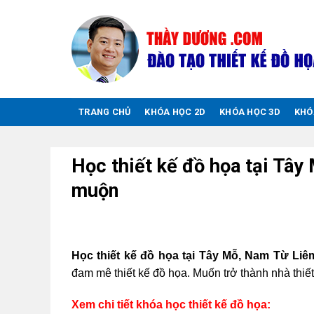
Chuyển
đến
nội
dung
TRANG CHỦ
KHÓA HỌC 2D
KHÓA HỌC 3D
KHÓ
Học thiết kế đồ họa tại Tâ
muộn
Học thiết kế đồ họa tại Tây Mỗ, Nam Từ Liêm
đam mê thiết kế đồ họa. Muốn trở thành nhà thiế
Xem chi tiết khóa học thiết kế đồ họa: