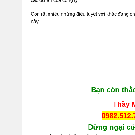
các dự án của công ty.
Còn rất nhiều những điều tuyệt vời khác đang ch
này.
Bạn còn thắ
Thầy M
0982.512
Đừng ngại cứ