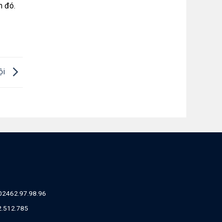
m đó.
ội
02462.97.98.96
82.512.785