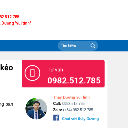
82 512 785
.Dương "vui tính"
 kẻo
Tư vấn
0982.512.785
Thầy Dương vui tính
Call:
0982.512.785
ng bạn
Zalo:
(+84).982.512.785
Chat với thầy Dương