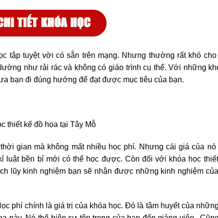
học tập tuyệt vời có sẵn trên mạng. Nhưng thường rất khó ch
 dường như rải rác và không có giáo trình cụ thể. Với những k
, đưa bạn đi đúng hướng để đạt được mục tiêu của bạn.
c thiết kế đồ họa tại Tây Mỗ
g thời gian mà không mất nhiều học phí. Nhưng cái giá của nó
, kỉ luật bền bỉ mới có thể học được. Còn đối với khóa học thiế
tích lũy kinh nghiệm bạn sẽ nhận được những kinh nghiệm củ
ọc phí chính là giá trị của khóa học. Đó là tâm huyết của nhữn
a này. Nó thể hiện sự tôn trọng của bạn đến giảng viên,. Cũn