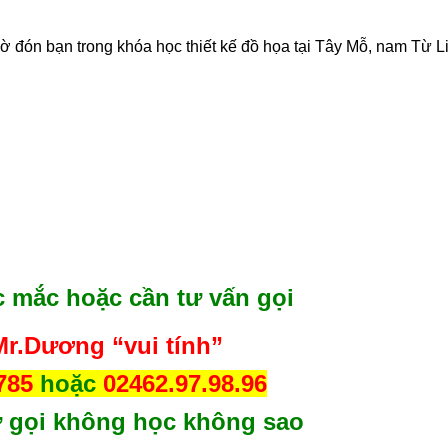
ờ đón bạn trong khóa học thiết kế đồ họa tại Tây Mỗ, nam Từ 
c mắc hoặc cần tư vấn gọi
r.Dương “vui tính”
.785
hoặc
02462.97.98.96
 gọi không học không sao