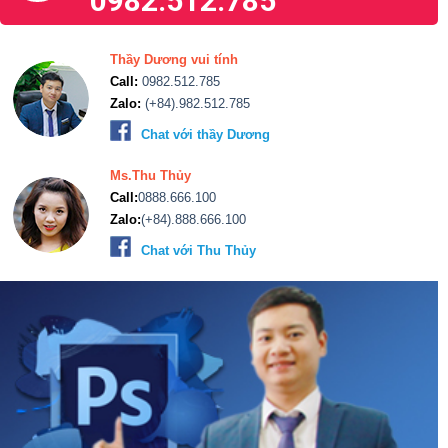
0982.512.785
Thầy Dương vui tính
Call:
0982.512.785
Zalo:
(+84).982.512.785
Chat với thầy Dương
Ms.Thu Thủy
Call:
0888.666.100
Zalo:
(+84).888.666.100
Chat với Thu Thủy