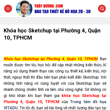
Chuyển
đến
nội
dung
Khóa học Sketchup tại Phường 4, Quận
10, TPHCM
Khóa học Sketchup tại Phường 4, Quận 10, TPHCM
. Bạn
muốn được tìm tòi, học hỏi để cập nhật những kiến thức, kĩ
năng sử dụng thành thạo các công cụ thiết kế, kiến trúc, nội
thất, ngoại thất thì đầu tiên bạn phải biết đến Sketchup. Với
những tính năng vô cùng tuyệt vời của Sketchup bạn sẽ
nhanh chóng chiếm lĩnh và làm chủ công nghệ. Sẽ không có
gì khó khăn khi bạn tham gia
khóa học Sketchup tại
Phường 4, Quận 10, TPHCM
của
Trung tâm đồ họa
VITADU.
Tin tôi đi, bạn sẽ hài lòng về chất lượng đào tạo tại