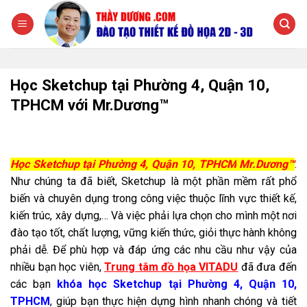
Chuyển
đến
nội
dung
Học Sketchup tại Phường 4, Quận 10,
TPHCM với Mr.Dương™
Học Sketchup tại Phường 4, Quận 10, TPHCM
Mr.Dương™
.
Như chúng ta đã biết, Sketchup là một phần mềm rất phổ
biến và chuyên dụng trong công việc thuộc lĩnh vực thiết kế,
kiến trúc, xây dựng,… Và việc phải lựa chọn cho mình một nơi
đào tạo tốt, chất lượng, vững kiến thức, giỏi thực hành không
phải dễ. Để phù hợp và đáp ứng các nhu cầu như vậy của
nhiều bạn học viên,
Trung tâm đồ họa VITADU
đã đưa đến
các bạn
khóa học
Sketchup tại Phường 4, Quận 10,
TPHCM
, giúp bạn thực hiện dựng hình nhanh chóng và tiết