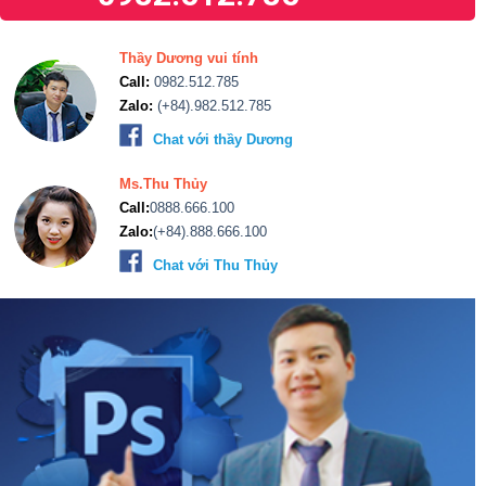
Thầy Dương vui tính
Call:
0982.512.785
Zalo:
(+84).982.512.785
Chat với thầy Dương
Ms.Thu Thủy
Call:
0888.666.100
Zalo:
(+84).888.666.100
Chat với Thu Thủy