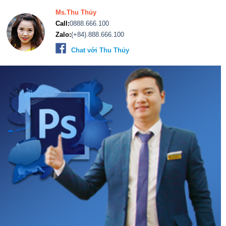
Ms.Thu Thủy
Call:
0888.666.100
Zalo:
(+84).888.666.100
Chat với Thu Thủy