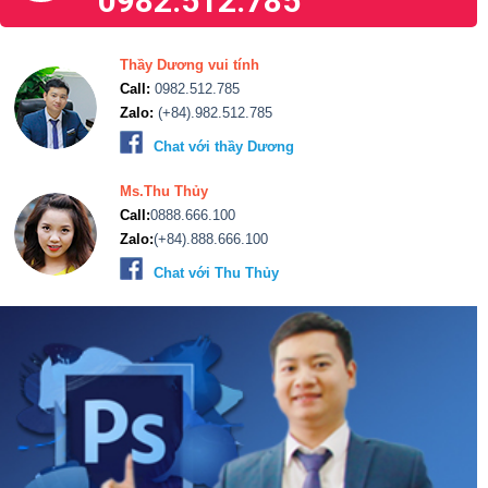
0982.512.785
Thầy Dương vui tính
Call:
0982.512.785
Zalo:
(+84).982.512.785
Chat với thầy Dương
Ms.Thu Thủy
Call:
0888.666.100
Zalo:
(+84).888.666.100
Chat với Thu Thủy