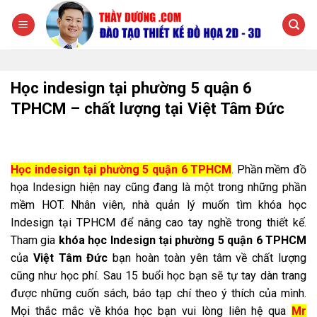
Chuyển
đến
nội
dung
Học indesign tại phường 5 quận 6
TPHCM – chất lượng tại Việt Tâm Đức
Học indesign tại phường 5 quận 6 TPHCM
. Phần mềm đồ
họa Indesign hiện nay cũng đang là một trong những phần
mềm HOT. Nhân viên, nhà quản lý muốn tìm khóa học
Indesign tại TPHCM để nâng cao tay nghề trong thiết kế.
Tham gia
khóa học Indesign tại phường 5 quận 6 TPHCM
của
Việt Tâm Đức
bạn hoàn toàn yên tâm về chất lượng
cũng như học phí. Sau 15 buổi học bạn sẽ tự tay dàn trang
được những cuốn sách, báo tạp chí theo ý thích của mình.
Mọi thắc mắc về khóa học bạn vui lòng liên hệ qua
Mr