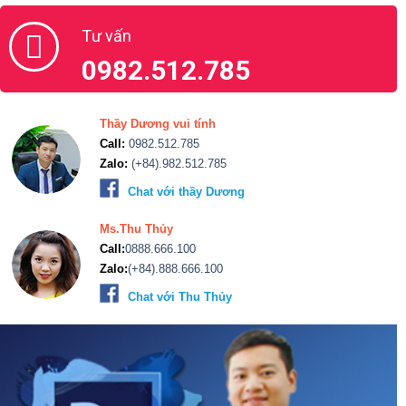
Tư vấn
0982.512.785
Thầy Dương vui tính
Call:
0982.512.785
Zalo:
(+84).982.512.785
Chat với thầy Dương
Ms.Thu Thủy
Call:
0888.666.100
Zalo:
(+84).888.666.100
Chat với Thu Thủy