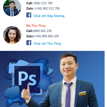
Call:
0982.512.785
Zalo:
(+84).982.512.785
Chat với thầy Dương
Ms.Thu Thủy
Call:
0888.666.100
Zalo:
(+84).888.666.100
Chat với Thu Thủy