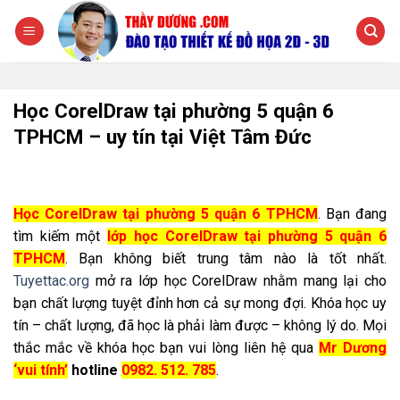
Chuyển
đến
nội
dung
Học CorelDraw tại phường 5 quận 6
TPHCM – uy tín tại Việt Tâm Đức
Học CorelDraw tại phường 5 quận 6 TPHCM
. Bạn đang
tìm kiếm một
lớp học CorelDraw tại phường 5 quận 6
TPHCM
. Bạn không biết trung tâm nào là tốt nhất.
Tuyettac.org
mở ra lớp học CorelDraw nhằm mang lại cho
bạn chất lượng tuyệt đỉnh hơn cả sự mong đợi. Khóa học uy
tín – chất lượng, đã học là phải làm được – không lý do. Mọi
thắc mắc về khóa học bạn vui lòng liên hệ qua
Mr Dương
‘vui tính’
hotline
0982. 512. 785
.