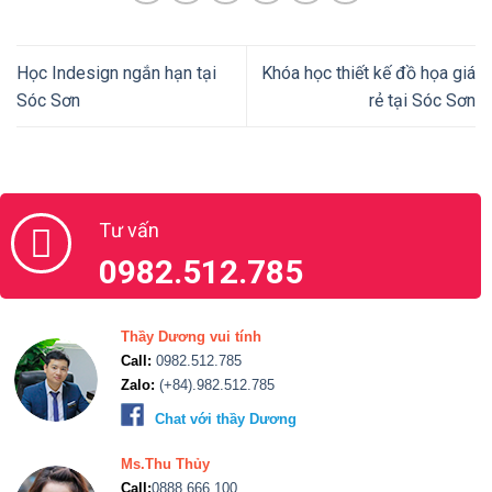
Học Indesign ngắn hạn tại
Khóa học thiết kế đồ họa giá
Sóc Sơn
rẻ tại Sóc Sơn
Tư vấn
0982.512.785
Thầy Dương vui tính
Call:
0982.512.785
Zalo:
(+84).982.512.785
Chat với thầy Dương
Ms.Thu Thủy
Call:
0888.666.100