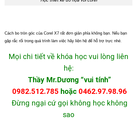
Học thiết kế đồ họa với corel
Cách bo tròn góc của Corel X7 rất đơn giản phỉa không bạn. Nếu bạn
gặp rắc rối trong quá trình làm việc hãy liện hệ để hỗ trợ trực nhé.
Mọi chi tiết về khóa học vui lòng liên
hệ:
Th
ầy
Mr.D
ươ
ng “vui tính”
0982.512.785
ho
ặ
c
0462.97.98.96
Đừng ngại cứ gọi không học không
sao