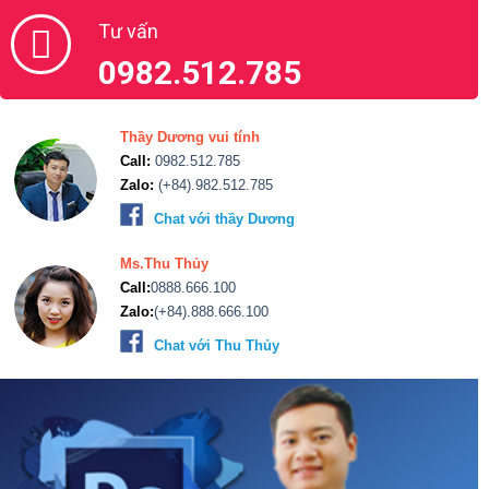
Tư vấn
0982.512.785
Thầy Dương vui tính
Call:
0982.512.785
Zalo:
(+84).982.512.785
Chat với thầy Dương
Ms.Thu Thủy
Call:
0888.666.100
Zalo:
(+84).888.666.100
Chat với Thu Thủy