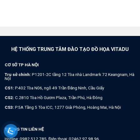
HỆ THỐNG TRUNG TÂM ĐÀO TẠO ĐỒ HỌA VITADU
CƠ SỞ TP HÀ NỘI
Trụ sở chính:
P1201-2C tầng 12 Tòa nhà Landmark 72 Keangnam, Hà
NộI
CS1:
P.402 Tòa N06, ngõ 49 Trần Đăng Ninh, Cầu Giấy
CS2:
C.2810 Tòa Hồ Gươm Plaza, Trần Phú, Hà Đông
CS3:
P.5A Tầng 5 Tòa ICC, 1277 Giải Phóng, Hoàng Mai, Hà Nội
THÔNG TIN LIÊN HỆ
Hotline:
0982.512.785
, Điện thoại:
02462.97.98.96