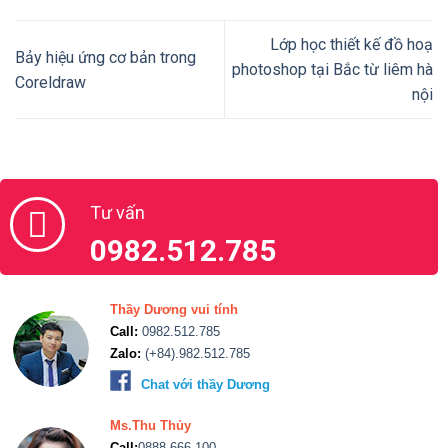
Lớp học thiết kế đồ hoạ
Bảy hiệu ứng cơ bản trong
photoshop tại Bắc từ liêm hà
Coreldraw
nội
Tư vấn
0982.512.785
Thầy Dương vui tính
Call:
0982.512.785
Zalo:
(+84).982.512.785
Chat với thầy Dương
Ms.Thu Thủy
Call:
0888.666.100