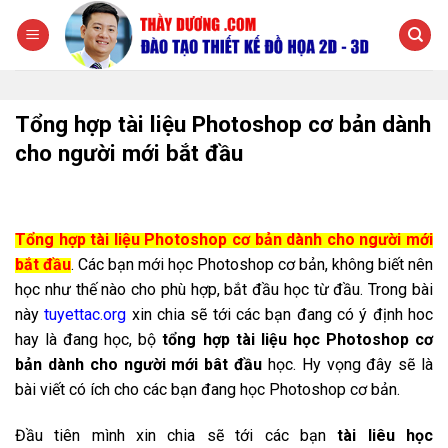
Chuyển
đến
nội
dung
Tổng hợp tài liệu Photoshop cơ bản dành
cho người mới bắt đầu
Tổng hợp tài liệu Photoshop cơ bản dành cho người mới
bắt đầu
. Các bạn mới học Photoshop cơ bản, không biết nên
học như thế nào cho phù hợp, bắt đầu học từ đầu. Trong bài
này
tuyettac.org
xin chia sẽ tới các bạn đang có ý định hoc
hay là đang học, bộ
tổng hợp tài liệu học Photoshop cơ
bản dành cho người mới bât đầu
học. Hy vọng đây sẽ là
bài viết có ích cho các bạn đang học Photoshop cơ bản.
Đầu tiên mình xin chia sẽ tới các bạn
tài liêu học