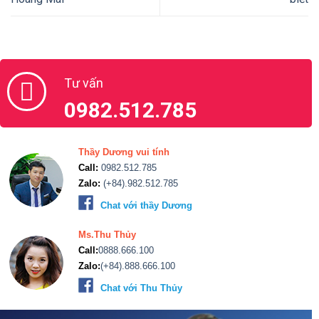
Tư vấn
0982.512.785
Thầy Dương vui tính
Call:
0982.512.785
Zalo:
(+84).982.512.785
Chat với thầy Dương
Ms.Thu Thủy
Call:
0888.666.100
Zalo:
(+84).888.666.100
Chat với Thu Thủy