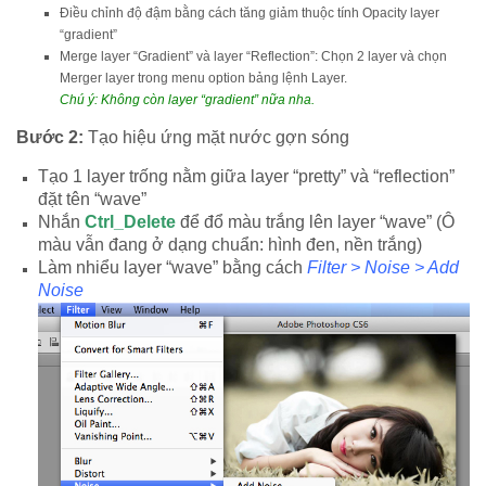
Điều chỉnh độ đậm bằng cách tăng giảm thuộc tính Opacity layer
“gradient”
Merge layer “Gradient” và layer “Reflection”: Chọn 2 layer và chọn
Merger layer trong menu option bảng lệnh Layer.
Chú ý: Không còn layer “gradient” nữa nha.
Bước 2:
Tạo hiệu ứng mặt nước gợn sóng
Tạo 1 layer trống nằm giữa layer “pretty” và “reflection”
đặt tên “wave”
Nhắn
Ctrl_Delete
để đổ màu trắng lên layer “wave” (Ô
màu vẫn đang ở dạng chuẩn: hình đen, nền trắng)
Làm nhiểu layer “wave” bằng cách
Filter > Noise > Add
Noise