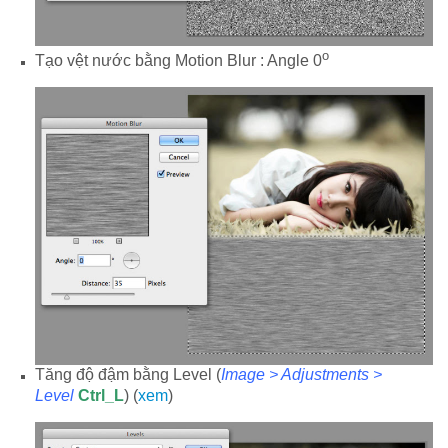
o
Tạo vệt nước bằng Motion Blur : Angle 0
Tăng độ đậm bằng Level (
Image > Adjustments >
Level
Ctrl_L
) (
xem
)