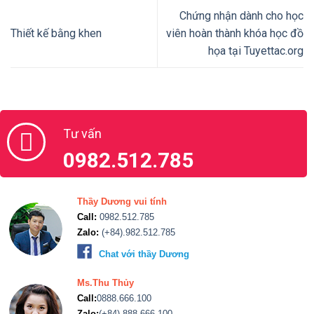
Chứng nhận dành cho học
Thiết kế bằng khen
viên hoàn thành khóa học đồ
họa tại Tuyettac.org
Tư vấn
0982.512.785
Thầy Dương vui tính
Call:
0982.512.785
Zalo:
(+84).982.512.785
Chat với thầy Dương
Ms.Thu Thủy
Call:
0888.666.100
Zalo:
(+84).888.666.100