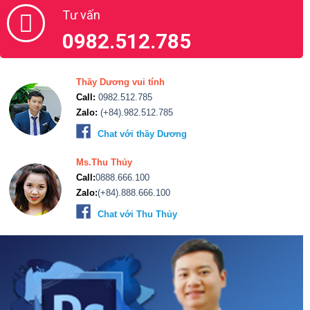
Tư vấn
0982.512.785
Thầy Dương vui tính
Call:
0982.512.785
Zalo:
(+84).982.512.785
Chat với thầy Dương
Ms.Thu Thủy
Call:
0888.666.100
Zalo:
(+84).888.666.100
Chat với Thu Thủy