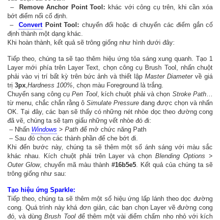
–
Remove Anchor Point Tool:
khác với công cụ trên, khi cần xóa
bớt điểm nối cố định.
–
Convert
Point Tool:
chuyển đổi hoặc di chuyển các điểm gắn cố
định thành một dạng khác.
Khi hoàn thành, kết quả sẽ trông giống như hình dưới đây:
Tiếp theo, chúng ta sẽ tạo thêm hiệu ứng tỏa sáng xung quanh. Tạo 1
Layer mới phía trên Layer Text, chọn công cụ Brush Tool, nhấn chuột
phải vào vị trí bất kỳ trên bức ảnh và thiết lập
Master Diameter
về giá
trị
3px
,
Hardness 100%
, chọn màu Foreground là trắng.
Chuyển sang công cụ
Pen Tool
, kích chuột phải và chọn
Stroke Path
…
từ menu, chắc chắn rằng ô
Simulate Pressure
đang được chọn và nhấn
OK. Tại đây, các bạn sẽ thấy có những nét nhòe dọc theo đường cong
đã vẽ, chúng ta sẽ tạm giấu những vết nhòe đó đi:
– Nhấn
Windows
> Path
để mở chức năng Path
– Sau đó chọn các thành phần để che bớt đi.
Khi đến bước này, chúng ta sẽ thêm một số ánh sáng với màu sắc
khác nhau. Kích chuột phải trên Layer và chọn
Blending Options >
Outer Glow
, chuyển mã màu thành
#16b5e5
. Kết quả của chúng ta sẽ
trông giống như sau:
Tạo hiệu ứng Sparkle:
Tiếp theo, chúng ta sẽ thêm một số hiệu ứng lấp lánh theo dọc đường
cong. Quá trình này khá đơn giản, các bạn chọn Layer vẽ đường cong
đó, và dùng
Brush Tool
để thêm một vài điểm chấm nho nhỏ với kích