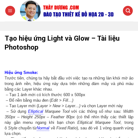
Chuyển
đến
nội
dung
Tạo hiệu ứng Light và Glow – Tài liệu
Photoshop
Hiệu ứng Smoke:
Trước tiên, chúng ta hãy bắt đầu với việc tạo ra những làn khói mờ ảo
trong ảnh nền, hiệu ứng này dựa trên những đám mây và phủ màu
bằng các Layer khác nhau.
– Tạo 1 ảnh mới có kích thước 600 x 500px
– Đổ nền bằng màu đen (
Edit > Fill…)
– Tạo Layer mới (
Layer > New > Layer…)
và chọn Layer mới này
– Sử dụng
Elliptical
Marquee Tool
với các thông số như sau:
Width
350px – Height 250px – Feather 80px
(có thể nhìn thấy các thiết lập
này gần menu ngang khi bạn chọn
Elliptical Marquee Tool
, trong
ô
Style
chuyển từ
Normal
về
Fixed Ratio
), sau đó vẽ 1 vòng quanh vùng
lựa chọn.