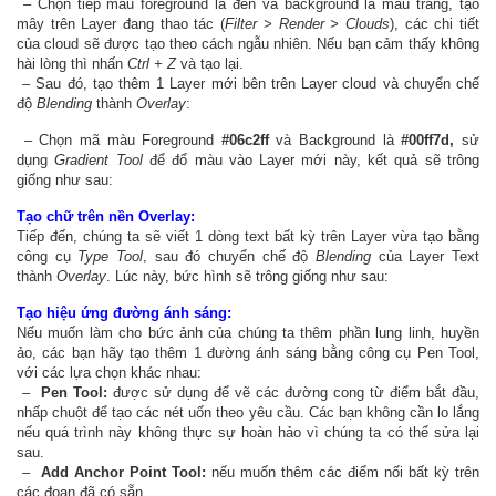
– Chọn tiếp màu foreground là đen và background là màu trắng, tạo
mây trên Layer đang thao tác (
Filter > Render > Clouds
), các chi tiết
của cloud sẽ được tạo theo cách ngẫu nhiên. Nếu bạn cảm thấy không
hài lòng thì nhấn
Ctrl + Z
và tạo lại.
– Sau đó, tạo thêm 1 Layer mới bên trên Layer cloud và chuyển chế
độ
Blending
thành
Overlay
:
– Chọn mã màu Foreground
#06c2ff
và Background là
#00ff7d,
sử
dụng
Gradient Tool
để đổ màu vào Layer mới này, kết quả sẽ trông
giống như sau:
Tạo chữ trên nền Overlay:
Tiếp đến, chúng ta sẽ viết 1 dòng text bất kỳ trên Layer vừa tạo bằng
công cụ
Type Tool
, sau đó chuyển chế độ
Blending
của Layer Text
thành
Overlay
. Lúc này, bức hình sẽ trông giống như sau:
Tạo hiệu ứng đường ánh sáng:
Nếu muốn làm cho bức ảnh của chúng ta thêm phần lung linh, huyền
ảo, các bạn hãy tạo thêm 1 đường ánh sáng bằng công cụ Pen Tool,
với các lựa chọn khác nhau:
–
Pen Tool:
được sử dụng để vẽ các đường cong từ điểm bắt đầu,
nhấp chuột để tạo các nét uốn theo yêu cầu. Các bạn không cần lo lắng
nếu quá trình này không thực sự hoàn hảo vì chúng ta có thể sửa lại
sau.
–
Add Anchor Point Tool:
nếu muốn thêm các điểm nối bất kỳ trên
các đoạn đã có sẵn.