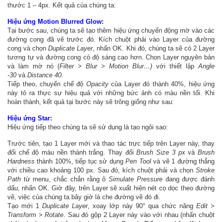
thước 1 – 4px. Kết quả của chúng ta:
Hiệu ứng Motion Blurred Glow:
Tại bước sau, chúng ta sẽ tạo thêm hiệu ứng chuyển động mờ vào các
đường cong đã vẽ trước đó. Kích chuột phải vào Layer của đường
cong và chọn
Duplicate Layer
, nhấn OK. Khi đó, chúng ta sẽ có 2 Layer
tương tự và đường cong có độ sáng cao hơn. Chọn Layer nguyên bản
và làm mờ nó (
Filter > Blur > Motion Blur…)
với thiết lập
Angle
-30
và
Distance 40.
Tiếp theo, chuyển chế độ
Opacity
của Layer đó thành 40%, hiệu ứng
này tỏ ra thực sự hiệu quả với những bức ảnh có màu nền tối. Khi
hoàn thành, kết quả tại bước này sẽ trông giống như sau:
Hiệu ứng Star:
Hiệu ứng tiếp theo chúng ta sẽ sử dụng là tạo ngôi sao:
Trước tiên, tạo 1 Layer mới và thao tác trực tiếp trên Layer này, thay
đổi chế độ màu nền thành trắng. Thay đổi
Brush Size 3 px
và
Brush
Hardness
thành 100%, tiếp tục sử dụng
Pen Tool
và vẽ 1 đường thẳng
với chiều cao khoảng 100 px. Sau đó, kích chuột phải và chọn
Stroke
Path
từ menu, chắc chắn rằng ô
Simulate Pressure
đang được đánh
dấu, nhấn OK. Giờ đây, trên Layer sẽ xuất hiện nét cọ dọc theo đường
vẽ, việc của chúng ta bây giờ là che đường vẽ đó đi.
Tạo mới 1
Duplicate Layer
, xoay lớp này 90° qua chức năng
Edit >
Transform > Rotate
. Sau đó gộp 2 Layer này vào với nhau (nhấn chuột