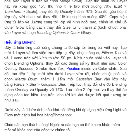
phải vào Layer ở trên và chọn
Merge Down
). Tiếp tục nhân đôi Layer
này và xoay góc 45°, thu nhỏ tỉ lệ lớp mới xuống 70% (
Edit >
Transform > Scale
), thay đổi độ
Opacity
thành 70%. Sau đó, gộp tiếp 2
lớp này với nhau, và thay đổi tỉ lệ khung hình xuống 40%. Copy hiệu
ứng từ lớp vẽ đường cong tới lớp vẽ hình ngôi sao, chỉnh lại chế độ
Outer Glow bằng cách thay đổi Size từ 5 thành 2 (kích chuột phải
vào
Layer
và chọn
Blending Options > Outer Glow
):
Hiệu ứng Bokeh:
Đây là hiệu ứng cuối cùng chúng ta đề cập tới trong bài viết này. Tạo
mới 1 Layer và làm việc trực tiếp tại đây, chọn công cụ
Ellipse Tool
và
vẽ 1 vòng tròn với kích thước 50 px. Kích chuột phải vào Layer và
chọn Blending Options, thay đổi các thông số kỹ thuật như sau: Color
Overlay #cccccc, Stroke Size 2px,
Position
inside và Color white. Sau
đó, tạo tiếp 1 lớp mới bên dưới Layer vừa rồi, nhấn chuột phải và
chọn
Merge Down
, thêm 1 điểm mờ
Gaussian Blur
vào lớp này
bằng
Filters > Blur > Gaussian Blur.
Tiếp tục, thay đổi chế độ Blending
thành Overlay và Opacity về 14%. Tạo thêm 2 lớp mới và thay thế áp
dụng cách tạo hiệu ứng trên, cho tới khi đạt được kết quả tương tự
như sau:
Dưới đây là 1 bức ảnh mẫu khá nổi tiếng khi áp dụng hiệu ứng Light và
Glow một cách hài hòa bằngPhotoshop:
Chúc các bạn thành công! Ngoài ra các bạn có thể kham khảo thêm
một số khóa học của công ty chúng tôi