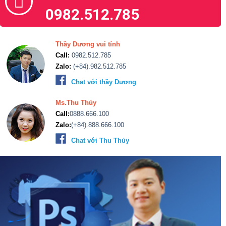
0982.512.785
Thầy Dương vui tính
Call:
0982.512.785
Zalo:
(+84).982.512.785
Chat với thầy Dương
Ms.Thu Thủy
Call:
0888.666.100
Zalo:
(+84).888.666.100
Chat với Thu Thủy