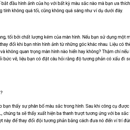
hể bắt đầu hình ảnh của họ với bất kỳ màu sắc nào mà bạn ưa thích
ung tính không quá tối, cũng không quá sáng như ví dụ dưới đây.
sáng, tối bởi chất lượng kém của màn hình. Nếu bạn sử dụng một 
thay đổi khi bạn nhìn hình ảnh từ những góc khác nhau. Liệu có th
 và không quan trọng màn hình nào hiển hay không? Thậm chí nếu
đổi bức vẽ, liệu bạn có đặt câu hỏi rằng độ tương phản có xấu đi s
g?
 bạn thấy sự phân bố màu sắc trong hình. Sau khi công cụ được 
chúng ta sẽ thấy xuất hiện ba thanh trượt tương ứng với ba sắc t
ượt này để thay đổi đội tương phản bằng cách đưa nó đến ví trí đú