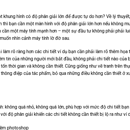
t khung hình có độ phân giải lớn để được tự do hơn? Về lý thuyết
hơn thì bạn cần một màn hình với độ phân giải lớn hơn nếu không m
n cần một máy tính mạnh hơn – một sự đầu tư không phải phải lu
g muốn nhìn cảnh máy tính lờ đờ sau.
ải làm rõ ràng hơn các chi tiết ví dụ bạn cần phải làm rõ thêm họa t
ềm tin của những người mới bắt đầu, không phải chi tiết nào của 
tốn thời gian và không cần thiết. Cũng giống như vẽ tranh trên thự
c thông điệp của tác phẩm, bỏ qua những điều không cần thiết ở x
h: không quá nhỏ, không quá lớn, phù hợp với mức độ chi tiết bạn
i độ phân giải khiến các chi tiết không cần thiết bị lộ ra như ví 