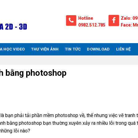
Hotline
Zalo: 09
0982.512.785
Face: Mr
A HỌC VIDEO
THƯ VIỆN ẢNH
TIN TỨC
DOWNLOAD
LIÊN HỆ
nh bằng photoshop
n là bạn phải tải phần mềm photoshop về, thế nhưng việc vẽ tranh 
nh bằng photoshop bạn thường xuyên xảy ra nhiều lỗi trong quá t
 những lỗi nào?