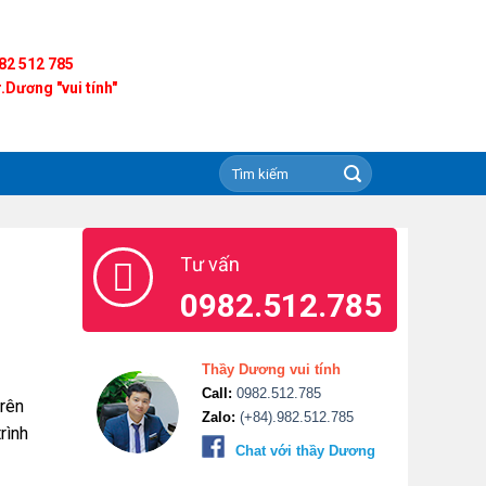
82 512 785
.Dương "vui tính"
Tư vấn
0982.512.785
Thầy Dương vui tính
Call:
0982.512.785
trên
Zalo:
(+84).982.512.785
rình
Chat với thầy Dương