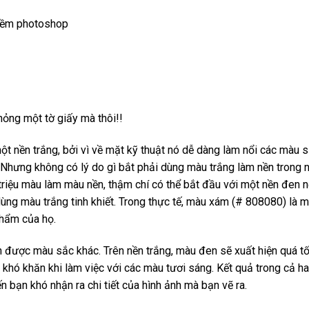
hỏng một tờ giấy mà thôi!!
ột nền trắng, bởi vì về mặt kỹ thuật nó dễ dàng làm nổi các màu 
. Nhưng không có lý do gì bắt phải dùng màu trắng làm nền trong 
triệu màu làm màu nền, thậm chí có thể bắt đầu với một nền đen 
 dùng màu trắng tinh khiết. Trong thực tế, màu xám (# 808080) là 
phẩm của họ.
được màu sắc khác. Trên nền trắng, màu đen sẽ xuất hiện quá tối
 khó khăn khi làm việc với các màu tươi sáng. Kết quả trong cả ha
 bạn khó nhận ra chi tiết của hình ảnh mà bạn vẽ ra.