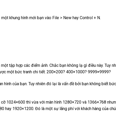
o một khung hình mới bạn vào File > New hay Control + N.
một tập hợp các điểm ảnh. Chắc bạn không lạ gì điều này. Tuy nh
 được một bức tranh chi tiết: 200×200? 400×1000? 9999×9999?
hình của bạn. Tuy nhiên đó lại là vấn đề bởi bạn không biết bức
ích cỡ 1024×600 thì vừa với màn hình 1280×720 và 1366×768 nhưn
80 hay 1920×1200. Đó là một sự lãng phí với khách hàng của chún