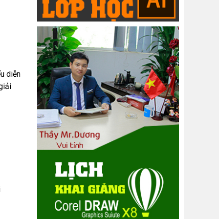
ểu diễn
giải
i