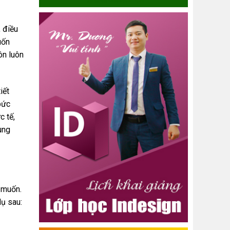
, điều
uốn
ôn luôn
iết
bức
c tế,
ung
 muốn.
dụ sau: