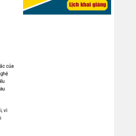
sắc của
nghệ
nếu
màu
, vì
i