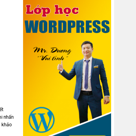
ết
hi nhấn
m khảo