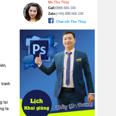
Ms.Thu Thủy
Call:
0888.666.100
Zalo:
(+84).888.666.100
Chat với Thu Thủy
iên,
 tranh
g lại
g ta.