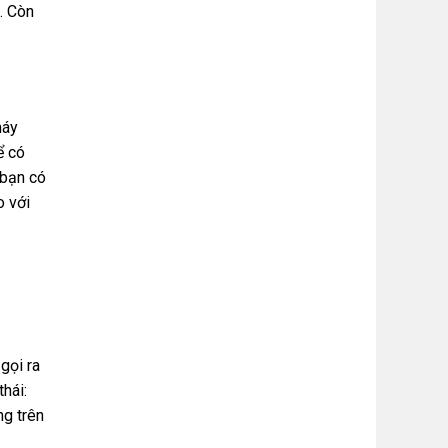
. Còn
máy
ể có
 bạn có
o với
gọi ra
hái:
ng trên