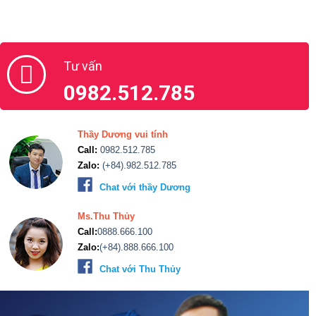
Tư vấn
0982.512.785
Thầy Dương vui tính
Call:
0982.512.785
Zalo:
(+84).982.512.785
Chat với thầy Dương
Ms.Thu Thủy
Call:
0888.666.100
Zalo:
(+84).888.666.100
Chat với Thu Thủy