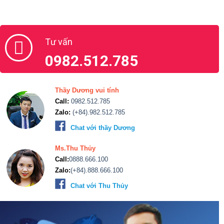
Tư vấn
0982.512.785
Thầy Dương vui tính
Call:
0982.512.785
Zalo:
(+84).982.512.785
Chat với thầy Dương
Ms.Thu Thủy
Call:
0888.666.100
Zalo:
(+84).888.666.100
Chat với Thu Thủy