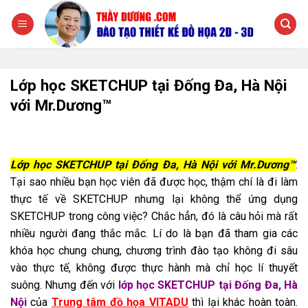
Chuyển
đến
nội
dung
Lớp học SKETCHUP tại Đống Đa, Hà Nội
với Mr.Dương™
Lớp học SKETCHUP tại Đống Đa, Hà Nội với Mr.Dương™
.
Tại sao nhiều bạn học viên đã được học, thậm chí là đi làm
thực tế về SKETCHUP nhưng lại không thể ứng dụng
SKETCHUP trong công việc? Chắc hẳn, đó là câu hỏi mà rất
nhiều người đang thắc mắc. Lí do là bạn đã tham gia các
khóa học chung chung, chương trình đào tạo không đi sâu
vào thực tế, không được thực hành mà chỉ học lí thuyết
suông. Nhưng đến với
lớp học SKETCHUP tại Đống Đa, Hà
Nội
của
Trung tâm đồ họa VITADU
thì lại khác hoàn toàn.