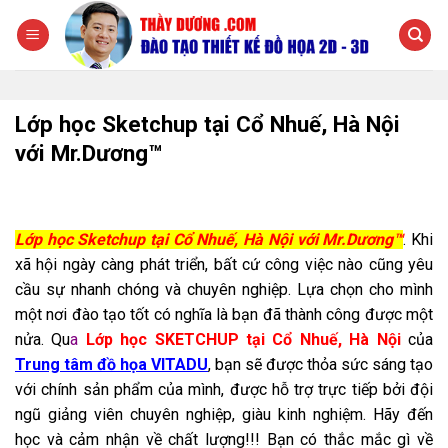
Chuyển
đến
nội
dung
Lớp học Sketchup tại Cổ Nhuế, Hà Nội
với Mr.Dương™
Lớp học Sketchup tại Cổ Nhuế, Hà Nội với Mr.Dương™
. Khi
xã hội ngày càng phát triển, bất cứ công việc nào cũng yêu
cầu sự nhanh chóng và chuyên nghiệp. Lựa chọn cho mình
một nơi đào tạo tốt có nghĩa là bạn đã thành công được một
nửa. Qu
a
Lớp học SKETCHUP tại Cổ Nhuế, Hà Nội
của
Trung tâm đồ họa VITADU
, bạn sẽ được thỏa sức sáng tạo
với chính sản phẩm của mình, được hỗ trợ trực tiếp bởi đội
ngũ giảng viên chuyên nghiệp, giàu kinh nghiệm. Hãy đến
học và cảm nhận về chất lượng!!! Bạn có thắc mắc gì về