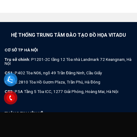
HỆ THỐNG TRUNG TÂM ĐÀO TẠO ĐỒ HỌA VITADU
CƠ SỞ TP HÀ NỘI
Trụ sở chính:
P1201-2C tầng 12 Tòa nhà Landmark 72 Keangnam, Hà
NộI
CS1:
P.402 Tòa N06, ngõ 49 Trần Đăng Ninh, Cầu Giấy
CS2:
C.2810 Tòa Hồ Gươm Plaza, Trần Phú, Hà Đông
CS3:
P.5A Tầng 5 Tòa ICC, 1277 Giải Phóng, Hoàng Mai, Hà Nội
THÔNG TIN LIÊN HỆ
Hotline:
0982.512.785
, Điện thoại:
02462.97.98.96
Zalo:
Thầy Dương vui tính (+84).982.512.785