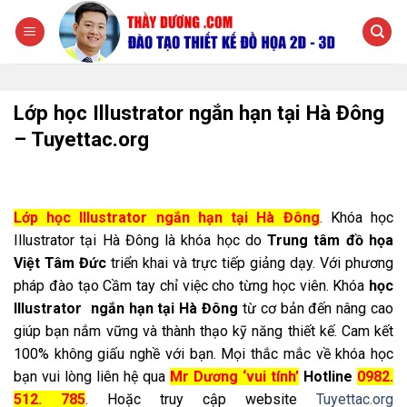
Chuyển
đến
nội
dung
Lớp học Illustrator ngắn hạn tại Hà Đông
– Tuyettac.org
Lớp học Illustrator ngắn hạn tại Hà Đông
. Khóa học
Illustrator tại Hà Đông là khóa học do
Trung tâm đồ họa
Việt Tâm Đức
triển khai và trực tiếp giảng dạy. Với phương
pháp đào tạo Cầm tay chỉ việc cho từng học viên. Khóa
học
Illustrator ngắn hạn tại Hà Đông
từ cơ bản đến nâng cao
giúp bạn nắm vững và thành thạo kỹ năng thiết kế. Cam kết
100% không giấu nghề với bạn. Mọi thắc mắc về khóa học
bạn vui lòng liên hệ qua
Mr Dương ‘vui tính’
Hotline
0982.
512. 785
. Hoặc truy cập website
Tuyettac.org