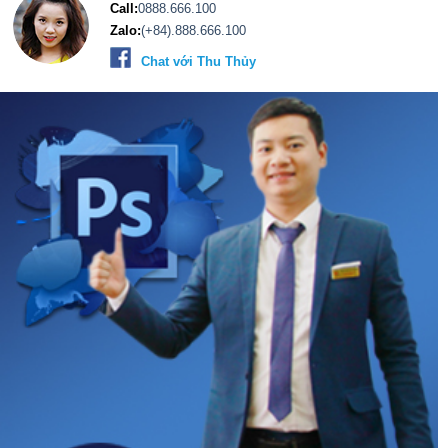
Call:
0888.666.100
Zalo:
(+84).888.666.100
Chat với Thu Thủy