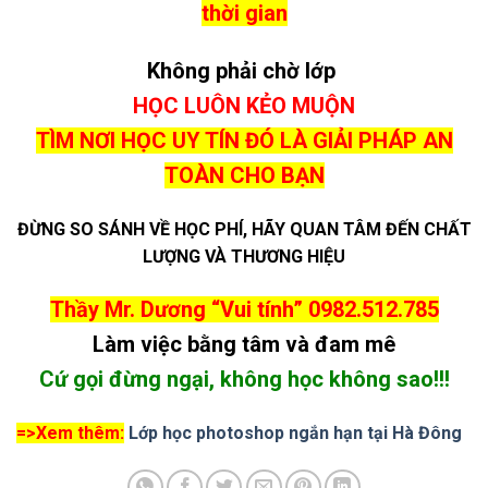
thời gian
Không phải chờ lớp
HỌC LUÔN KẺO MUỘN
TÌM NƠI HỌC UY TÍN ĐÓ LÀ GIẢI PHÁP AN
TOÀN CHO BẠN
ĐỪNG SO SÁNH VỀ HỌC PHÍ, HÃY QUAN TÂM ĐẾN CHẤT
LƯỢNG VÀ THƯƠNG HIỆU
Thầy Mr. Dương “Vui tính”
0982.512.785
Làm việc bằng tâm và đam mê
Cứ gọi đừng ngại, không học không sao!!!
=>Xem thêm:
Lớp học photoshop ngắn hạn tại Hà Đông