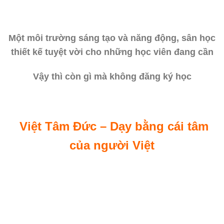
Một môi trường sáng tạo và năng động, sân học
thiết kế tuyệt vời cho những học viên đang cần
Vậy thì còn gì mà không đăng ký học
Việt Tâm Đức – Dạy bằng cái tâm
của người Việt
Lớp học thiết kế đồ hoạ ngắn hạn khoá học thiết kế đồ hoạ ngắn hạn tại tphcm cơ
bản nâng cao giá rẻ học thiết kế đồ hoạ ngắn hạn ở đâu hà nội tphcm