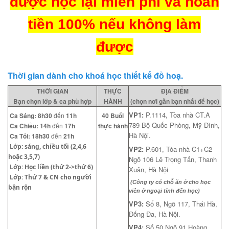
được học lại miễn phí và hoàn
tiền 100% nếu không làm
được
Thời gian dành cho khoá học thiết kế đồ hoạ.
THỜI GIAN
THỰC
ĐỊA ĐIỂM
Bạn chọn lớp & ca phù hợp
HÀNH
(chọn nơi gần bạn nhất để học)
VP1:
P.1114, Tòa nhà CT.A
Ca
Sáng
:
8h30
đến
11h
40 Buổi
789 Bộ Quốc Phòng, Mỹ Đình,
Ca
Chiều
:
14h
đến
17h
thực hành
Hà Nội.
Ca
Tối
:
18h30
đến
21h
Lớp: sáng, chiều tối (2,4,6
VP2:
P.601, Tòa nhà C1+C2
hoặc 3,5,7)
Ngõ 106 Lê Trọng Tấn, Thanh
Lớp: Học liền (thứ 2->thứ 6)
Xuân, Hà Nội
Lớp: Thứ 7 & CN cho người
(Công ty có chỗ ăn ở cho học
bận rộn
viên ở ngoại tỉnh đến học)
VP3:
Số 8, Ngõ 117, Thái Hà,
Đống Đa, Hà Nội.
VP4:
Số 50 Ngõ 91 Hoàng