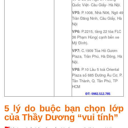
Quốc Việt- Cầu Giấy- Hà Nội.
VP5:
P.1008, Nhà N06, Ngõ 49
Trần Đăng Ninh, Cầu Giấy, Hà
Nội
VP6:
P.2215, tầng 22 tòa FLC
36 Phạm Hùng( cạnh bến xe
Mỹ Đình).
VP7:
C.1909 Tòa Hồ Gươm
Plaza, Trần Phú, Hà Đông, Hà
Nội.
VP8:
P.10 Lầu 5 toà Oriental
Plaza số 685 Đường Âu Cơ, P.
Tân Thành, Q. Tân Phú, TP
HCM
ĐT: 0982.512.785
5 lý do buộc bạn chọn lớp
của Thầy Dương “vui tính”