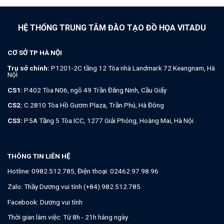
HỆ THỐNG TRUNG TÂM ĐÀO TẠO ĐỒ HỌA VITADU
CƠ SỞ TP HÀ NỘI
Trụ sở chính:
P1201-2C tầng 12 Tòa nhà Landmark 72 Keangnam, Hà
NộI
CS1:
P.402 Tòa N06, ngõ 49 Trần Đăng Ninh, Cầu Giấy
CS2:
C.2810 Tòa Hồ Gươm Plaza, Trần Phú, Hà Đông
CS3:
P.5A Tầng 5 Tòa ICC, 1277 Giải Phóng, Hoàng Mai, Hà Nội
THÔNG TIN LIÊN HỆ
Hotline:
0982.512.785
, Điện thoại:
02462.97.98.96
Zalo:
Thầy Dương vui tính (+84).982.512.785
Facebook:
Dương vui tính
Thời gian làm việc: Từ 8h - 21h hàng ngày