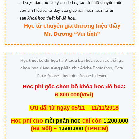
– Được đào tạo từ kỹ sư đồ hoạ có trình độ chuyên môn
cao am hiểu và tư duy sâu giúp bạn hoàn toàn tự tin
sau
khoá học thiết kế đồ hoạ
.
Học từ chuyên gia thương hiệu thầy
Mr. Dương “Vui tính”
Học thiết kế đồ họa
tại
Vitadu
bạn hoàn toàn có thể
lựa
chọn học riêng từng phần
như Adobe Photoshop, Corel
Draw, Adobe IIIustrator, Adobe Indesign
Học phí
gốc
chọn bộ
khóa học đồ hoạ:
6.800.000(vnđ)
Ưu đãi từ ngày 05/11 – 11/11/2018
Học phí
cho
mỗi
phần học
chỉ còn
1.200.000
(Hà Nội) –
1.500.000
(TPHCM)