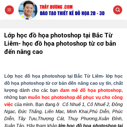
Chuyển
đến
nội
dung
Lớp học đồ họa photoshop tại Bắc Từ
Liêm- học đồ họa photoshop từ cơ bản
đến nâng cao
Lớp học đồ họa photoshop tại Bắc Từ Liêm- lớp học
đồ họa photoshop từ cơ bản đến nâng cao uy tín, chất
lượng
dành cho các bạn
đam mê đồ họa photoshop
,
những bạn
muốn học photoshop để phục vụ cho công
việc
của mình. Bạn đang ở
Cổ Nhuế 1, Cổ Nhuế 2, Đông
Ngạc, Đức Thắng, Liên Mạc, Minh Khai,Phú Diễn, Phúc
Diễn, Tây Tựu,Thượng Cát, Thụy Phương,Xuân Đỉnh,
Xuân Tảo
. Hãy tham khảo
lớp học đồ họa photoshop tại