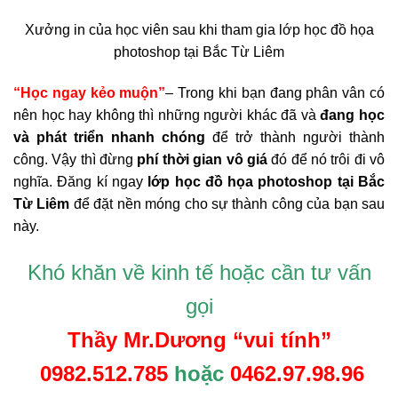
Xưởng in của học viên sau khi tham gia lớp học đồ họa
photoshop tại Bắc Từ Liêm
“Học ngay kẻo muộn”
– Trong khi bạn đang phân vân có
nên học hay không thì những người khác đã và
đang học
và phát triển nhanh chóng
để trở thành người thành
công. Vậy thì đừng
phí thời gian vô giá
đó để nó trôi đi vô
nghĩa. Đăng kí ngay
lớp học đồ họa photoshop tại Bắc
Từ Liêm
để đặt nền móng cho sự thành công của bạn sau
này.
Khó khăn v
ề
kinh t
ế
ho
ặ
c c
ầ
n t
ư
v
ấ
n
g
ọi
Th
ầy
Mr.D
ươ
ng “vui tính”
0982.512.785
ho
ặ
c
0462.97.98.96