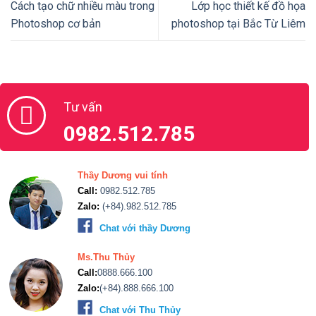
Cách tạo chữ nhiều màu trong
Lớp học thiết kế đồ họa
Photoshop cơ bản
photoshop tại Bắc Từ Liêm
Tư vấn
0982.512.785
Thầy Dương vui tính
Call:
0982.512.785
Zalo:
(+84).982.512.785
Chat với thầy Dương
Ms.Thu Thủy
Call:
0888.666.100
Zalo:
(+84).888.666.100
Chat với Thu Thủy