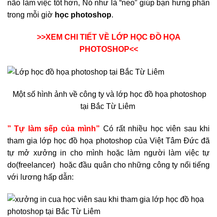
não làm việc tốt hơn, Nó như là “neo” giúp bạn hưng phấn
trong mỗi giờ
học photoshop
.
>>XEM CHI TIẾT VỀ LỚP HỌC ĐỒ HỌA
PHOTOSHOP<<
Một số hình ảnh về công ty và lớp học đồ họa photoshop
tại Bắc Từ Liêm
” Tự làm sếp của mình”
Có rất nhiều học viên sau khi
tham gia lớp học đồ họa photoshop của Việt Tâm Đức đã
tự mở xưởng in cho mình hoặc làm người làm việc tự
do(freelancer) hoặc đầu quân cho những công ty nổi tiếng
với lương hấp dẫn: