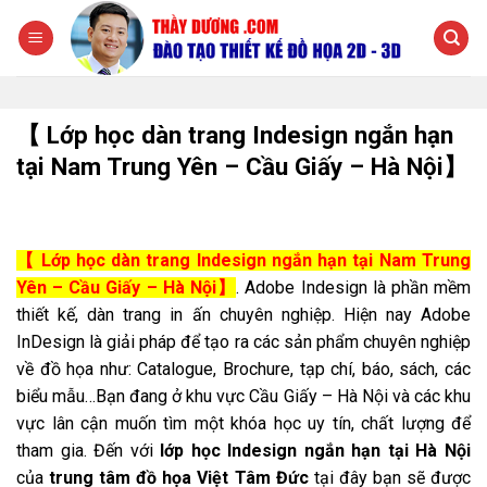
Chuyển
đến
nội
dung
【 Lớp học dàn trang Indesign ngắn hạn
tại Nam Trung Yên – Cầu Giấy – Hà Nội】
【 Lớp học dàn trang Indesign ngắn hạn tại Nam Trung
Yên – Cầu Giấy – Hà Nội】
. Adobe Indesign là phần mềm
thiết kế, dàn trang in ấn chuyên nghiệp. Hiện nay Adobe
InDesign là giải pháp để tạo ra các sản phẩm chuyên nghiệp
về đồ họa như: Catalogue, Brochure, tạp chí, báo, sách, các
biểu mẫu…Bạn đang ở khu vực Cầu Giấy – Hà Nội và các khu
vực lân cận muốn tìm một khóa học uy tín, chất lượng để
tham gia. Đến với
lớp học Indesign ngắn hạn tại Hà Nội
của
trung tâm đồ họa Việt Tâm Đức
tại đây bạn sẽ được