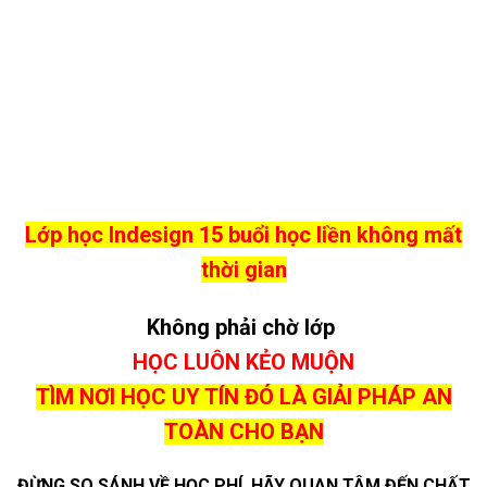
Lớp học Indesign
15 buổi học liền không mất
thời gian
Không phải chờ lớp
HỌC LUÔN KẺO MUỘN
TÌM NƠI HỌC UY TÍN ĐÓ LÀ GIẢI PHÁP AN
TOÀN CHO BẠN
ĐỪNG SO SÁNH VỀ HỌC PHÍ, HÃY QUAN TÂM ĐẾN CHẤT