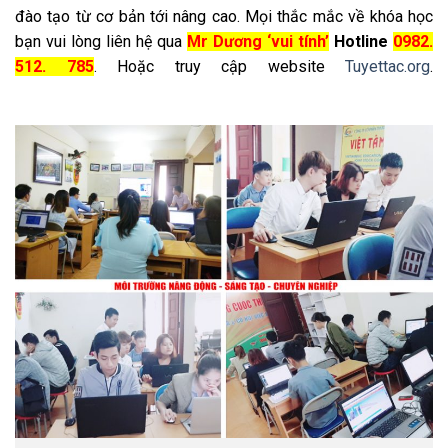
đào tạo từ cơ bản tới nâng cao. Mọi thắc mắc về khóa học
bạn vui lòng liên hệ qua
Mr Dương ‘vui tính’
Hotline
0982.
512. 785
. Hoặc truy cập website
Tuyettac.org
.