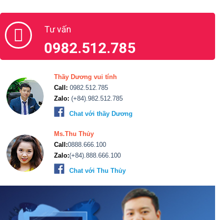
Tư vấn
0982.512.785
Thầy Dương vui tính
Call:
0982.512.785
Zalo:
(+84).982.512.785
Chat với thầy Dương
Ms.Thu Thủy
Call:
0888.666.100
Zalo:
(+84).888.666.100
Chat với Thu Thủy