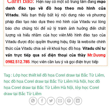
Cảnh báo:
mạo
Hiện nay có một số trung tâm đang
danh đào tạo về đồ hoạ theo mô hình của
Vitadu.
Nếu bạn thấy bất kỳ nội dung nào và phương
pháp đào tạo nào dựa theo mô hình của Vitadu vui lòng
báo cho chúng tôi để xử lý tránh ảnh hưởng đến chất
lượng và hiểu nhầm của học viên.Mô hình đào tạo của
Vitadu được độc quyền thương hiệu, Đây là website chính
thức của Vitadu chia sẻ về khoá học đồ hoạ.
Vitadu chỉ tư
vấn trực tiếp qua số điện thoại của thầy
Mr.Dương
0982.512.785
. Học viên cần lưu ý và gọi điện trực tiếp
Tag : Lớp học thiết kế đồ họa Corel draw tại Bắc Từ Liêm,
học đồ họa Corel draw tại Bắc Từ Liêm Hà Nội, học đồ
họa Corel draw tại Bắc Từ Liêm Hà Nội, lớp học Corel
draw tại Bắc Từ Liêm