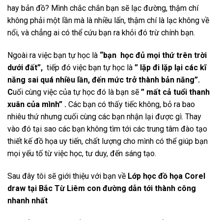
hay bản đồ? Mình chắc chắn bạn sẽ lạc đường, thậm chí
không phải một lần mà là nhiều lấn, thậm chí là lạc không về
nổi, và chẳng ai có thể cứu bạn ra khỏi đó trừ chính bạn.
Ngoài ra việc bạn tự học là
“bạn học đủ mọi thứ trên trời
dưới đất”,
tiếp đó việc bạn tự học là
” lặp đi lặp lại các kĩ
năng sai quá nhiều lần, đến mức trở thành bản năng”.
C
uối cùng việc của tự học đó là bạn sẽ
” mất cả tuổi thanh
xuân của mình” .
Các bạn có thấy tiếc không, bỏ ra bao
nhiêu thứ nhưng cuối cùng các bạn nhận lại được gì. Thay
vào đó tại sao các bạn không tìm tới các trung tâm đào tạo
thiết kế đồ họa uy tiến, chất lượng cho mình có thể giúp bạn
mọi yếu tố từ việc học, tư duy, đến sáng tạo.
Sau đây tôi sẽ giới thiệu với bạn về
Lớp học đồ họa Corel
draw tại Bắc Từ Liêm con đường dẫn tới thành công
nhanh nhất