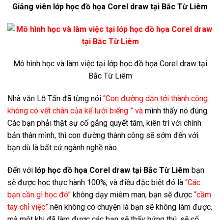
Giảng viên lớp học đồ họa Corel draw tại Bắc Từ Liêm
Mô hình học và làm việc tại lớp học đồ họa Corel draw tại
Bắc Từ Liêm
Nhà văn Lỗ Tấn đã từng nói
“Con đường dẫn tới thành công
không có vết chân của kể lười biếng ” và
mình thấy nó đúng
.
Các bạn phải thật sự cố gắng quyết tâm, kiên trì với chính
bản thân mình, thì con đường thành công sẽ sớm đến với
bạn dù là bất cứ ngành nghề nào.
Đến với
lớp học đồ họa Corel draw tại Bắc Từ Liêm
bạn
sẽ được học thực hành 100%, và điều đặc biệt đó là
“Các
bạn cần gì học đó”
không dạy miêm man, bạn sẽ được
“cầm
tay chỉ việc”
nên không có chuyện là bạn sẽ không làm được,
mà một khi đã làm được các bạn sẽ thấy hứng thú, sẽ cố