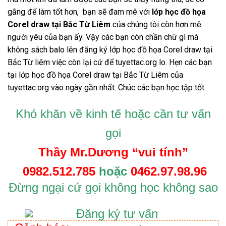
gắng để làm tốt hơn, bạn sẽ đam mê với
lớp học đồ họa
Corel draw tại Bắc Từ Liêm
của chúng tôi còn hơn mê
người yêu của bạn ấy. Vậy các bạn còn chần chừ gì mà
không sách balo lên đăng ký lớp học đồ họa Corel draw tại
Bắc Từ liêm việc còn lại cứ để tuyettac.org lo. Hẹn các bạn
tại lớp học đồ họa Corel draw tại Bắc Từ Liêm của
tuyettac.org vào ngày gần nhất. Chúc các bạn học tập tốt.
Khó khăn v
ề
kinh t
ế
ho
ặ
c c
ầ
n t
ư
v
ấ
n
g
ọi
Th
ầy
Mr.D
ươ
ng “vui tính”
0982.512.785
ho
ặ
c
0462.97.98.96
Đ
ừng ngại cứ gọi không học không sao