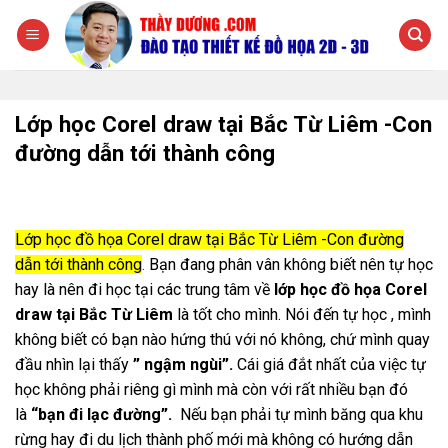
Chuyển
đến
nội
dung
Lớp học Corel draw tại Bắc Từ Liêm -Con
đường dẫn tới thành công
Lớp học đồ họa Corel draw tại Bắc Từ Liêm -Con đường
dẫn tới thành công
.
Bạn đang phân vân không biết nên tự học
hay là nên đi học tại các trung tâm về
lớp học đồ họa Corel
draw tại Bắc Từ Liêm
là tốt cho mình. Nói đến tự học , mình
không biết có bạn nào hứng thú với nó không, chứ mình quay
đầu nhìn lại thấy
” ngậm ngùi”.
Cái giá đắt nhất của việc tự
học không phải riêng gì mình mà còn với rất nhiều bạn đó
là
“bạn đi lạc đường”.
Nếu bạn phải tự mình băng qua khu
rừng hay đi du lịch thành phố mới mà không có hướng dẫn