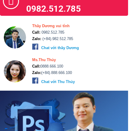
0982.512.785
Thầy Dương vui tính
Call:
0982.512.785
Zalo:
(+84).982.512.785
Chat với thầy Dương
Ms.Thu Thủy
Call:
0888.666.100
Zalo:
(+84).888.666.100
Chat với Thu Thủy