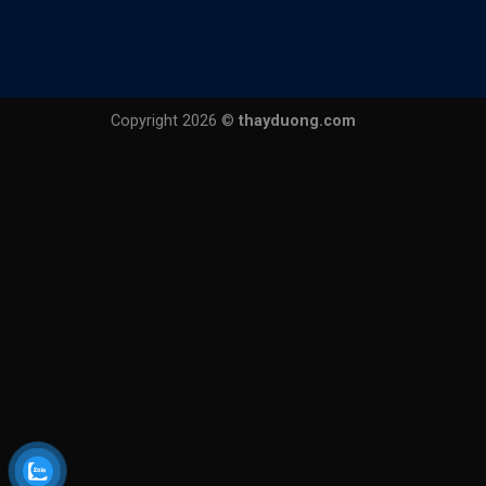
CƠ SỞ TP HÀ NỘI
Trụ sở chính:
P1201-2C tầng 12 Tòa nhà Landmark 72 Ke
CS1:
P.402 Tòa N06, ngõ 49 Trần Đăng Ninh, Cầu Giấy
CS2:
C.2810 Tòa Hồ Gươm Plaza, Trần Phú, Hà Đông
CS3:
P.5A Tầng 5 Tòa ICC, 1277 Giải Phóng, Hoàng Mai, H