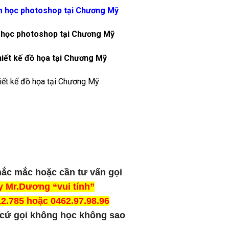
học photoshop tại Chương Mỹ
iết kế đồ họa tại Chương Mỹ
hắc mắc hoặc cần tư vấn gọi
y Mr.Dương “vui tính”
2.785 hoặc 0462.97.98.96
cứ gọi không học không sao