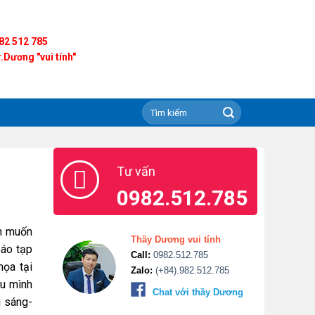
82 512 785
.Dương "vui tính"
Tư vấn
0982.512.785
n muốn
Thầy Dương vui tính
báo tạp
Call:
0982.512.785
họa tại
Zalo:
(+84).982.512.785
u mình
Chat với thầy Dương
i sáng-