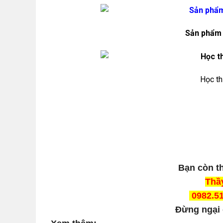
Sản phẩm 
Học th
Bạn còn t
Thầ
0982.51
Đừng ngại 