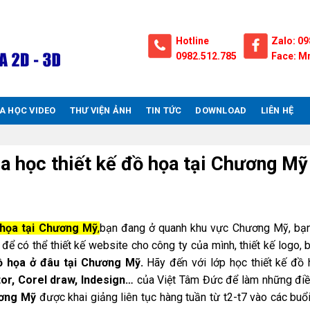
Hotline
Zalo: 09
0982.512.785
Face: Mr
A HỌC VIDEO
THƯ VIỆN ẢNH
TIN TỨC
DOWNLOAD
LIÊN HỆ
a học thiết kế đồ họa tại Chương Mỹ
 họa tại Chương Mỹ
,
bạn đang ở quanh khu vực Chương Mỹ, bạ
ể có thể thiết kế website cho công ty của mình, thiết kế logo, 
ồ họa ở đâu tại Chương Mỹ.
Hãy đến với lớp học thiết kế đồ 
tor, Corel draw, Indesign…
của Việt Tâm Đức để làm những điề
ương Mỹ
được khai giảng liên tục hàng tuần từ t2-t7 vào các buổ