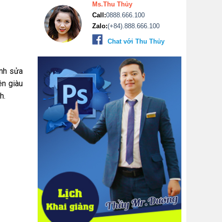
Ms.Thu Thủy
Call:
0888.666.100
Zalo:
(+84).888.666.100
Chat với Thu Thủy
ỉnh sửa
ên giàu
h.