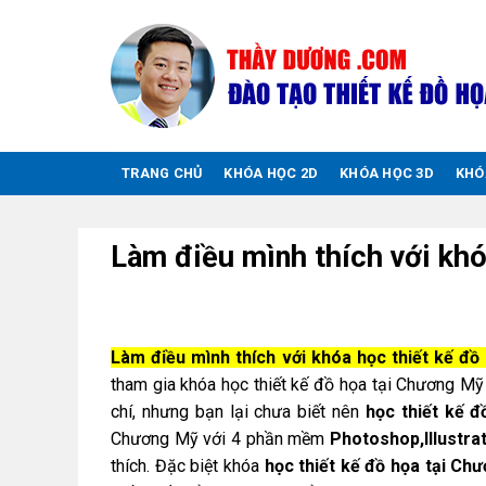
Chuyển
đến
nội
dung
TRANG CHỦ
KHÓA HỌC 2D
KHÓA HỌC 3D
KHÓ
Làm điều mình thích với khó
Làm điều mình thích với khóa học thiết kế đồ
tham gia khóa học thiết kế đồ họa tại Chương Mỹ đ
chí, nhưng bạn lại chưa biết nên
học thiết kế đ
Chương Mỹ với 4 phần mềm
Photoshop,Illustra
thích. Đặc biệt khóa
học thiết kế đồ họa tại Ch