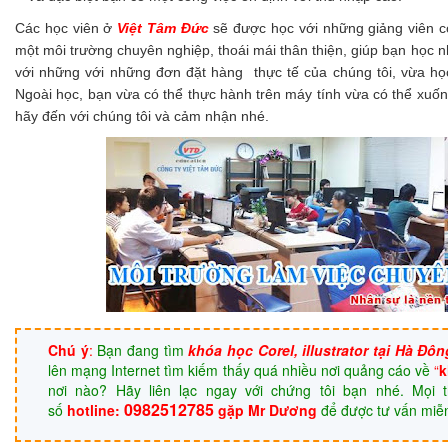
Các học viên ở
Việt Tâm Đức
sẽ được học với những giảng viên c
một môi trường chuyên nghiệp, thoái mái thân thiện, giúp bạn học 
với những với những đơn đặt hàng thực tế của chúng tôi, vừa học
Ngoài học, bạn vừa có thể thực hành trên máy tính vừa có thể xuố
hãy đến với chúng tôi và cảm nhận nhé.
Chú ý
:
Bạn đang tìm
khóa học Corel, illustrator
tại Hà Đôn
lên mạng Internet tìm kiếm thấy quá nhiều nơi quảng cáo về
“
k
nơi nào? Hãy liên lạc ngay với chứng tôi bạn nhé. Mọi th
0982512785
số
hotline:
gặp Mr Dương
để được tư vấn miễ