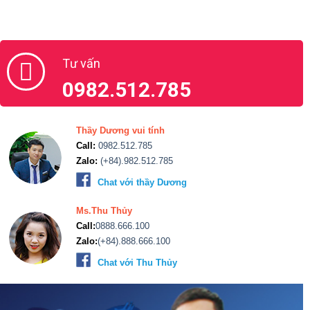
Tư vấn
0982.512.785
Thầy Dương vui tính
Call:
0982.512.785
Zalo:
(+84).982.512.785
Chat với thầy Dương
Ms.Thu Thủy
Call:
0888.666.100
Zalo:
(+84).888.666.100
Chat với Thu Thủy