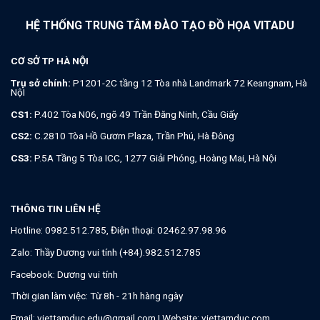
HỆ THỐNG TRUNG TÂM ĐÀO TẠO ĐỒ HỌA VITADU
CƠ SỞ TP HÀ NỘI
Trụ sở chính:
P1201-2C tầng 12 Tòa nhà Landmark 72 Keangnam, Hà
NộI
CS1:
P.402 Tòa N06, ngõ 49 Trần Đăng Ninh, Cầu Giấy
CS2:
C.2810 Tòa Hồ Gươm Plaza, Trần Phú, Hà Đông
CS3:
P.5A Tầng 5 Tòa ICC, 1277 Giải Phóng, Hoàng Mai, Hà Nội
THÔNG TIN LIÊN HỆ
Hotline:
0982.512.785
, Điện thoại:
02462.97.98.96
Zalo:
Thầy Dương vui tính (+84).982.512.785
Facebook:
Dương vui tính
Thời gian làm việc: Từ 8h - 21h hàng ngày
Email:
viettamduc.edu@gmail.com
| Website:
viettamduc.com