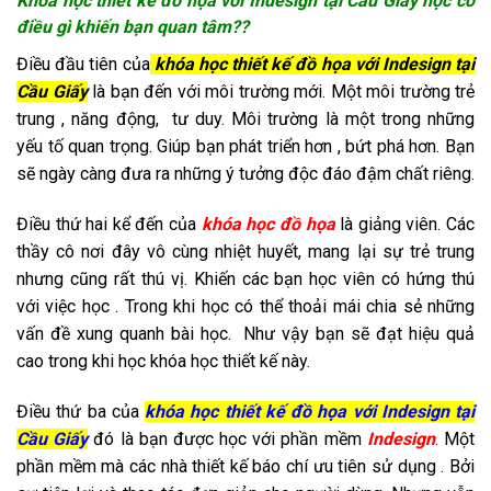
Khóa học thiết kế đồ họa với Indesign tại Cầu Giấy học có
điều gì khiến bạn quan tâm??
Điều đầu tiên của
khóa học thiết kế đồ họa với Indesign tại
Cầu Giấy
là bạn đến với môi trường mới. Một môi trường trẻ
trung , năng động, tư duy. Môi trường là một trong những
yếu tố quan trọng. Giúp bạn phát triển hơn , bứt phá hơn. Bạn
sẽ ngày càng đưa ra những ý tưởng độc đáo đậm chất riêng.
Điều thứ hai kể đến của
khóa học đồ họa
là giảng viên. Các
thầy cô nơi đây vô cùng nhiệt huyết, mang lại sự trẻ trung
nhưng cũng rất thú vị. Khiến các bạn học viên có hứng thú
với việc học . Trong khi học có thể thoải mái chia sẻ những
vấn đề xung quanh bài học. Như vậy bạn sẽ đạt hiệu quả
cao trong khi học khóa học thiết kế này.
Điều thứ ba của
khóa học thiết kế đồ họa với Indesign tại
Cầu Giấy
đó là bạn được học với phần mềm
Indesign
. Một
phần mềm mà các nhà thiết kế báo chí ưu tiên sử dụng . Bởi