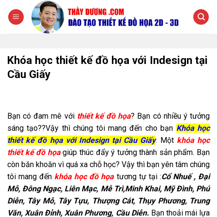
Chuyển
đến
nội
dung
Khóa học thiết kế đồ họa với Indesign tại
Cầu Giấy
Bạn có đam mê với
thiết kế đồ họa
? Bạn có nhiều ý tưởng
sáng tạo??Vậy thì chúng tôi mang đến cho bạn
Khóa học
thiết kế đồ họa với Indesign tại Cầu Giấy
. Một
khóa học
thiết kế đồ họa
giúp thúc đẩy ý tưởng thành sản phẩm. Bạn
còn băn khoăn vì quá xa chỗ học? Vậy thì bạn yên tâm chúng
tôi mang đến
khóa học đồ họa
tương tự tại :
Cổ
Nhuế , Đại
Mỗ, Đông Ngạc, Liên Mạc, Mễ Trì,Minh Khai, Mỹ Đình, Phú
Diễn, Tây Mỗ, Tây Tựu, Thượng Cát, Thụy Phương, Trung
Văn, Xuân Đỉnh, Xuân Phương, Cầu Diễn.
Bạn thoải mái lựa