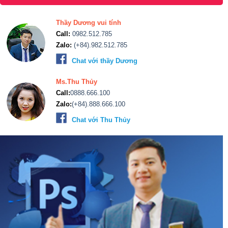
Thầy Dương vui tính
Call:
0982.512.785
Zalo:
(+84).982.512.785
Chat với thầy Dương
Ms.Thu Thủy
Call:
0888.666.100
Zalo:
(+84).888.666.100
Chat với Thu Thủy