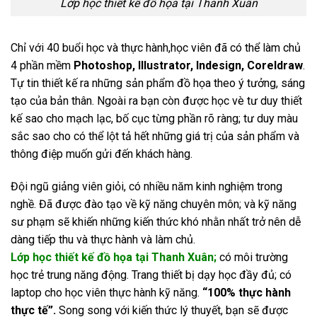
Lớp học thiết kế đồ họa tại Thanh Xuân
Chỉ với 40 buổi học và thực hành,học viên đã có thể làm chủ
4 phần mềm
Photoshop, Illustrator, Indesign, Coreldraw
.
Tự tin thiết kế ra những sản phẩm đồ họa theo ý tưởng, sáng
tạo của bản thân. Ngoài ra bạn còn được học vè tư duy thiết
kế sao cho mạch lạc, bố cục từng phần rõ ràng; tư duy màu
sắc sao cho có thể lột tả hết những giá trị của sản phẩm và
thông điệp muốn gửi đến khách hàng.
Đội ngũ giảng viên giỏi, có nhiều năm kinh nghiệm trong
nghề. Đã được đào tạo về kỹ năng chuyên môn; và kỹ năng
sư phạm sẽ khiến những kiến thức khó nhằn nhất trở nên dễ
dàng tiếp thu và thực hành và làm chủ.
Lớp học thiết kế đồ họa tại Thanh Xuân;
có môi trường
học trẻ trung năng động. Trang thiết bị dạy học đầy đủ; có
laptop cho học viên thực hành kỹ năng.
“100% thực hành
thực tế”.
Song song với kiến thức lý thuyết, bạn sẽ được