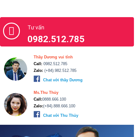
Tư vấn
0982.512.785
Thầy Dương vui tính
Call:
0982.512.785
Zalo:
(+84).982.512.785
Chat với thầy Dương
Ms.Thu Thủy
Call:
0888.666.100
Zalo:
(+84).888.666.100
Chat với Thu Thủy