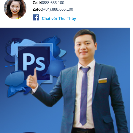
Call:
0888.666.100
Zalo:
(+84).888.666.100
Chat với Thu Thủy