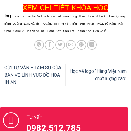
XEM CHI TIẾT KHÓA HỌC
tag:
Khóa học thiết kế đồ họa tại các tỉnh miền trung: Thanh Hóa, Nghệ An, Huế, Quảng
Bình, Quảng Nam, Hà Tĩnh, Quảng Trị, Phú Yên, Bình Định, Khánh Hòa, Đà Nẵng: Hải
Châu, Cảm Lệ, Hòa Vang, Ngũ Hành Sơn, Sơn Trà, Thanh Khê, Liên Chiểu.
GỬI TƯ VẤN – TÂM SỰ CỦA
Học vẽ logo “Hàng Việt Nam
BẠN VỀ LĨNH VỰC ĐỒ HỌA
chất lượng cao”
IN ẤN
Tư vấn
0982.512.785