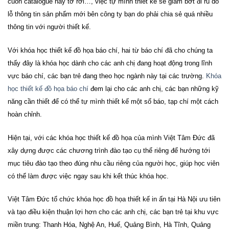
cuốn catalogue hay tờ rơi…, việc tự mình thiết kế sẽ giảm bớt đi rủ do
lỗ thông tin sản phẩm mới bên công ty bạn do phải chia sẻ quá nhiều
thông tin với người thiết kế.
Với khóa học thiết kế đồ họa báo chí, hai từ báo chí đã cho chúng ta
thấy đây là khóa học dành cho các anh chị đang hoạt động trong lĩnh
vực báo chí, các bạn trẻ đang theo học ngành này tại các trường.
Khóa
học thiết kế đồ họa báo chí
đem lại cho các anh chị, các bạn những kỹ
năng cần thiết để có thể tự mình thiết kế một số báo, tạp chí một cách
hoàn chỉnh.
Hiện tại, với các khóa học thiết kế đồ họa của mình Việt Tâm Đức đã
xây dựng được các chương trình đào tạo cụ thể riêng để hướng tới
mục tiêu đào tạo theo đúng nhu cầu riêng của người học, giúp học viên
có thể làm được việc ngay sau khi kết thúc khóa học.
Việt Tâm Đức tổ chức khóa học
đồ họa thiết kế in ấn tại Hà Nội ưu tiên
và tạo điều kiện thuận lợi hơn cho các anh chị, các bạn trẻ tại khu vực
miền trung: Thanh Hóa, Nghệ An, Huế, Quảng Bình, Hà Tĩnh, Quảng