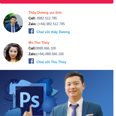
Thầy Dương vui tính
Call:
0982.512.785
Zalo:
(+84).982.512.785
Chat với thầy Dương
Ms.Thu Thủy
Call:
0888.666.100
Zalo:
(+84).888.666.100
Chat với Thu Thủy