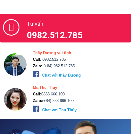
Tư vấn
0982.512.785
Thầy Dương vui tính
Call:
0982.512.785
Zalo:
(+84).982.512.785
Chat với thầy Dương
Ms.Thu Thủy
Call:
0888.666.100
Zalo:
(+84).888.666.100
Chat với Thu Thủy