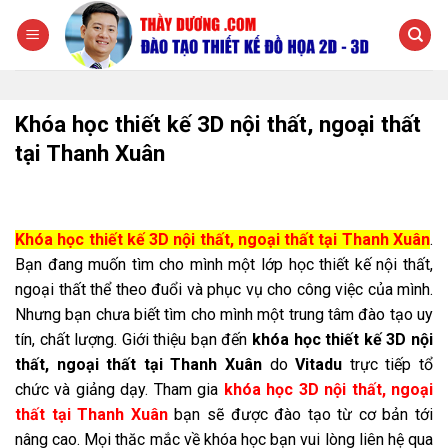
Chuyển
đến
nội
dung
Khóa học thiết kế 3D nội thất, ngoại thất
tại Thanh Xuân
Khóa học thiết kế 3D nội thất, ngoại thất tại Thanh Xuân
.
Bạn đang muốn tìm cho mình một lớp học thiết kế nội thất,
ngoại thất thể theo đuổi và phục vụ cho công việc của mình.
Nhưng bạn chưa biết tìm cho mình một trung tâm đào tạo uy
tín, chất lượng. Giới thiệu bạn đến
khóa học thiết kế 3D nội
thất, ngoại thất tại Thanh Xuân
do
Vitadu
trực tiếp tổ
chức và giảng dạy. Tham gia
khóa học 3D nội thất, ngoại
thất tại Thanh Xuân
bạn sẽ được đào tạo từ cơ bản tới
nâng cao. Mọi thăc mắc về khóa học bạn vui lòng liên hệ qua