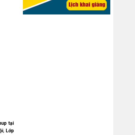
up tại
ội
,
Lớp