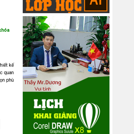
 khóa
hiết kế
ực quan
họn phù