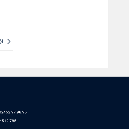
ội
02462.97.98.96
82.512.785