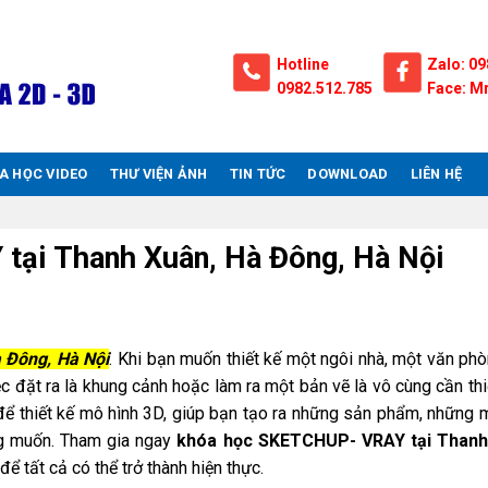
Hotline
Zalo: 09
0982.512.785
Face: Mr
A HỌC VIDEO
THƯ VIỆN ẢNH
TIN TỨC
DOWNLOAD
LIÊN HỆ
ại Thanh Xuân, Hà Đông, Hà Nội
 Đông, Hà Nội
. Khi bạn muốn thiết kế một ngôi nhà, một văn ph
ệc đặt ra là khung cảnh hoặc làm ra một bản vẽ là vô cùng cần thi
để thiết kế mô hình 3D, giúp bạn tạo ra những sản phẩm, những 
ong muốn. Tham gia ngay
khóa học SKETCHUP- VRAY tại Thanh
để tất cả có thể trở thành hiện thực.