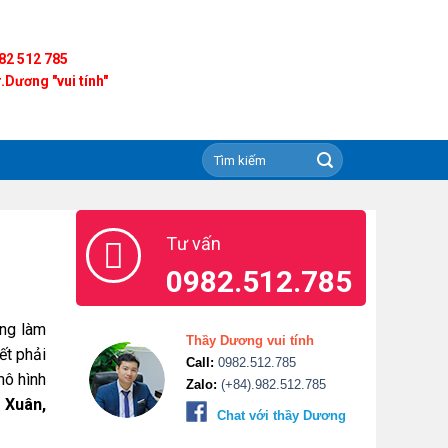
82 512 785
.Dương "vui tính"
Tư vấn
0982.512.785
òng làm
Thầy Dương vui tính
ết phải
Call:
0982.512.785
mô hình
Zalo:
(+84).982.512.785
 Xuân,
Chat với thầy Dương