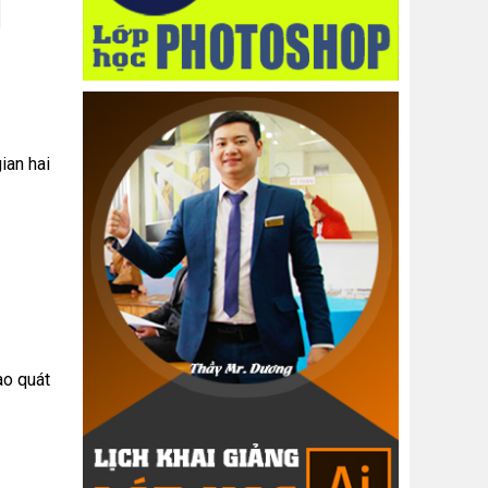
ian hai
ao quát