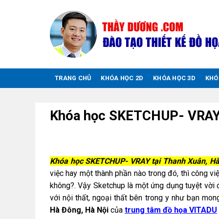
Chuyển
đến
nội
dung
TRANG CHỦ
KHÓA HỌC 2D
KHÓA HỌC 3D
KHÓ
Khóa học SKETCHUP- VRAY t
Khóa học SKETCHUP- VRAY tại Thanh Xuân, Hà
việc hay một thành phần nào trong đó, thì công vi
không?. Vậy Sketchup là một ứng dụng tuyệt vời 
với nội thất, ngoại thất bên trong y như bạn m
Hà Đông, Hà Nội
của
trung tâm đồ họa VITADU