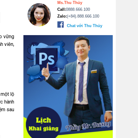
Ms.Thu Thủy
Call:
0888.666.100
Zalo:
(+84).888.666.100
Chat với Thu Thủy
ệp vững
h viên,
 một lộ
ực hành
iệm sau