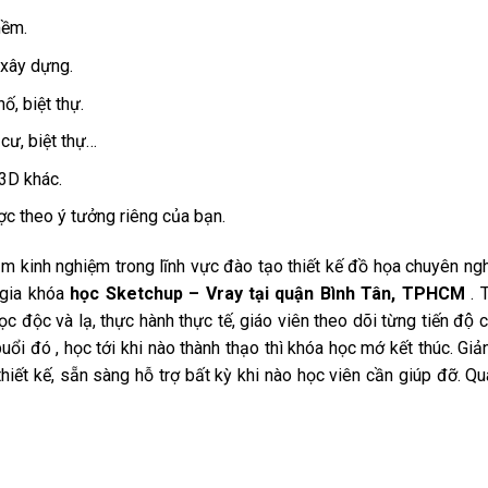
mềm.
 xây dựng.
ố, biệt thự.
 cư, biệt thự…
3D khác.
ợc theo ý tưởng riêng của bạn.
m kinh nghiệm trong lĩnh vực đào tạo thiết kế đồ họa chuyên nghi
 gia khóa
học Sketchup – Vray tại quận Bình Tân, TPHCM
. 
c và lạ, thực hành thực tế, giáo viên theo dõi từng tiến độ cu
 đó , học tới khi nào thành thạo thì khóa học mớ kết thúc. Gi
ế, sẵn sàng hỗ trợ bất kỳ khi nào học viên cần giúp đỡ. Qua