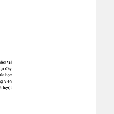
ệp tại
Tại đây
̉a học
ảng viên
́ tuyệt