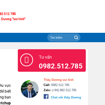
82 512 785
.Dương "vui tính"
Tư vấn
0982.512.785
Thầy Dương vui tính
khu vực
Call:
0982.512.785
Zalo:
(+84).982.512.785
để biết
ưng bạn
Chat với thầy Dương
etchup