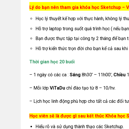
Lý do bạn nên tham gia khóa học Sketchup – V
Học lý thuyết kế hợp với thực hành, không lý th
Hỗ trợ laptop trong suốt quá trình học ( nếu b
Bạn được thực tập tại công ty 2 tháng để bạn t
Hỗ trợ kiến thức trọn đời cho bạn kể cả sau khi
Thời gian học 20 buổi
– 1 ngày có các ca :
Sáng
8h30′ – 11h00′,
Chiều
1
– Mỗi lớp
ViTaDu
chỉ đào tạo từ 8 – 10/hv.
– Lịch học linh động phù hợp cho tất cả các đối tư
Học viên sẽ là được gì sau kết thúc Khóa học 
Hiểu rõ và sử dụng thành thạo các Sketchup.