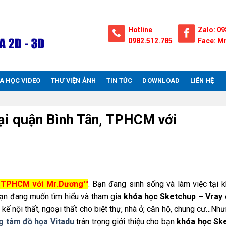
Hotline
Zalo: 09
0982.512.785
Face: Mr
A HỌC VIDEO
THƯ VIỆN ẢNH
TIN TỨC
DOWNLOAD
LIÊN HỆ
ại quận Bình Tân, TPHCM với
n, TPHCM với Mr.Dương™
. Bạn đang sinh sống và làm việc tại 
ạn đang muốn tìm hiểu và tham gia
khóa học Sketchup – Vray
 kế nội thất, ngoại thất cho biệt thự, nhà ở, căn hộ, chung cư…Nh
g tâm đồ họa Vitadu
trân trọng giới thiệu cho bạn
khóa học Sk