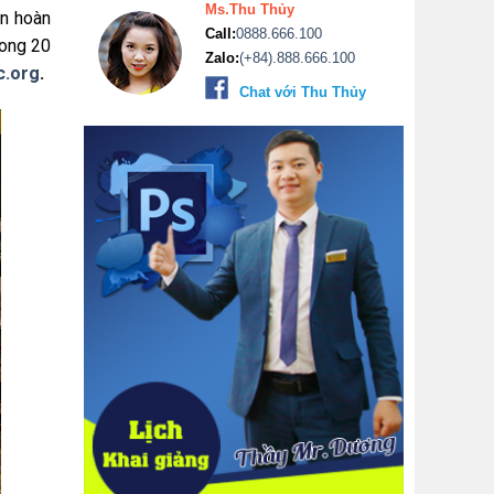
Ms.Thu Thủy
ạn hoàn
Call:
0888.666.100
rong 20
Zalo:
(+84).888.666.100
c.org
.
Chat với Thu Thủy