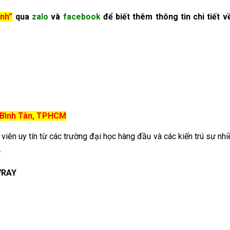
ính”
qua
zalo
và
facebook
để biết thêm thông tin chi tiết 
n Bình Tân, TPHCM
 viên uy tín từ các trường đại học hàng đầu và các kiến trú sư nh
.
VRAY