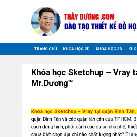
Chuyển
đến
nội
dung
TRANG CHỦ
KHÓA HỌC 2D
KHÓA HỌC 3D
KHÓ
Khóa học Sketchup – Vray t
Mr.Dương™
Khóa học Sketchup – Vray tại quận Bình Tâ
quận Bình Tân và các quận lân cận của TPHCM. B
cách dựng hình, phối cảnh các dự án nhà phố, thiết
chưa biết chọn địa chỉ nào chất lượng nhất?
Trun