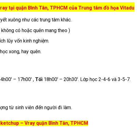
ray tại quận Bình Tân, TPHCM của Trung tâm đồ họa Vitadu
uyết xuông như các trung tâm khác.
ạn không có hoặc quên mang theo )
ích lũy vốn kinh nghiệm.
 học xong, hay quên.
4h00′ – 17h00′ ,
Tối
18h00′ – 20h30′. Lớp học 2-4-6 và 3-5-7.
ợng từ sinh viên đến người đi làm.
Sketchup – Vray quận Bình Tân
, TPHCM